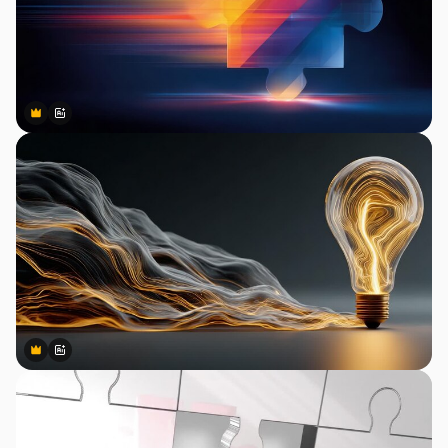
Premium
Premium
Generiert von KI
Premium
Premium
Generiert von KI