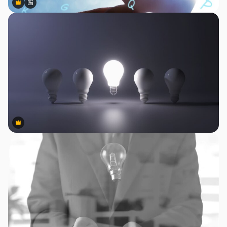
Premium
Premium
Generiert von KI
Premium
Premium