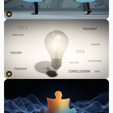
Premium
Premium
Premium
Premium