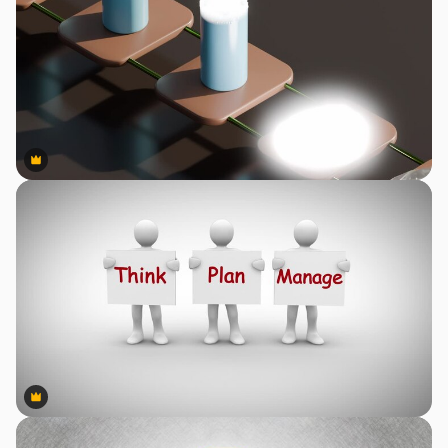
Premium
Premium
Premium
Premium