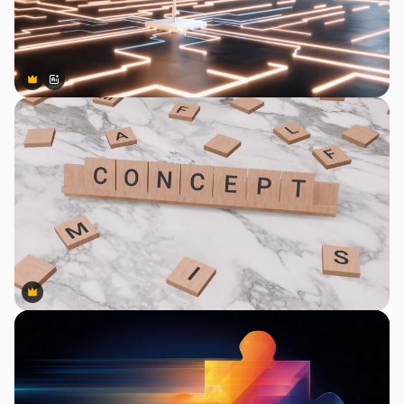
Premium
Premium
Generiert von KI
Premium
Premium