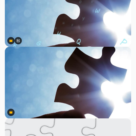
Premium
Premium
Generiert von KI
Premium
Premium