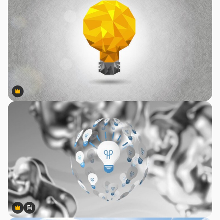
Premium
Premium
Premium
Premium
Generiert von KI