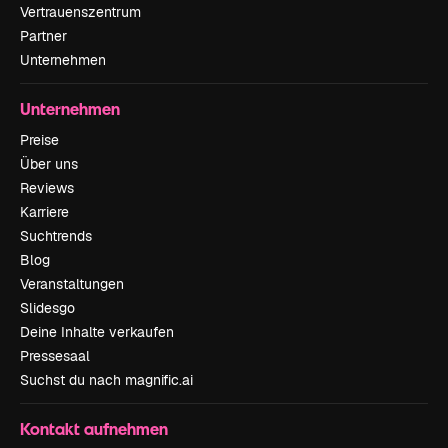
Vertrauenszentrum
Partner
Unternehmen
Unternehmen
Preise
Über uns
Reviews
Karriere
Suchtrends
Blog
Veranstaltungen
Slidesgo
Deine Inhalte verkaufen
Pressesaal
Suchst du nach magnific.ai
Kontakt aufnehmen