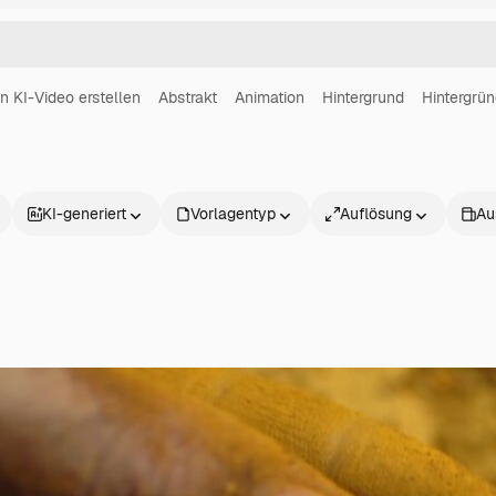
in KI-Video erstellen
Abstrakt
Animation
Hintergrund
Hintergrü
KI-generiert
Vorlagentyp
Auflösung
Au
Produkte
Loslegen