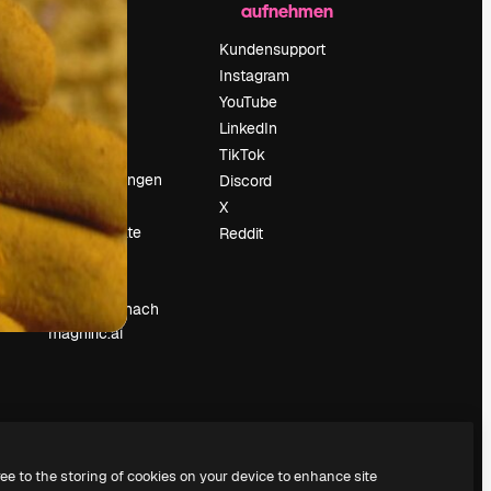
aufnehmen
Preise
Über uns
Kundensupport
Reviews
Instagram
Karriere
YouTube
ärung
Suchtrends
LinkedIn
Blog
TikTok
Veranstaltungen
Discord
um
Slidesgo
X
Deine Inhalte
Reddit
verkaufen
Pressesaal
Suchst du nach
magnific.ai
ree to the storing of cookies on your device to enhance site