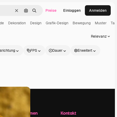
Preise
Einloggen
Anmelden
Löschen
Nach Bild suchen
Suchen
nde
Dekoration
Design
Grafik-Design
Bewegung
Muster
Tap
Relevanz
srichtung
FPS
Dauer
Erweitert
Unternehmen
Kontakt