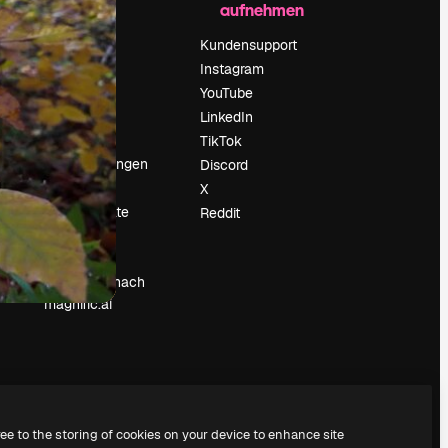
aufnehmen
Preise
Über uns
Kundensupport
Reviews
Instagram
Karriere
YouTube
ärung
Suchtrends
LinkedIn
Blog
TikTok
Veranstaltungen
Discord
um
Slidesgo
X
Deine Inhalte
Reddit
verkaufen
Pressesaal
Suchst du nach
magnific.ai
ree to the storing of cookies on your device to enhance site