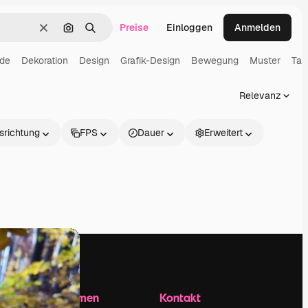
Preise
Einloggen
Anmelden
Löschen
Nach Bild suchen
Suchen
nde
Dekoration
Design
Grafik-Design
Bewegung
Muster
Tap
Relevanz
srichtung
FPS
Dauer
Erweitert
Unternehmen
Kontakt