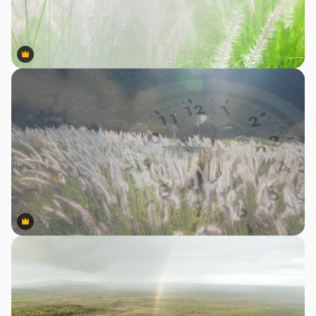
Premium
Premium
Premium
Premium