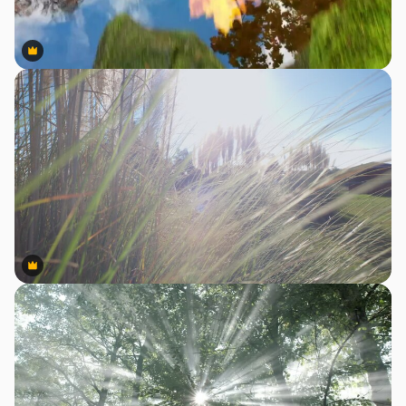
Premium
Premium
Premium
Premium