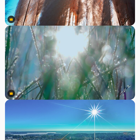
Premium
Premium
Premium
Premium