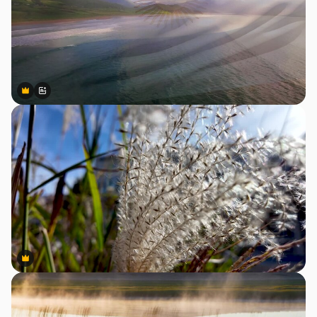
Premium
Premium
Generiert von KI
Premium
Premium