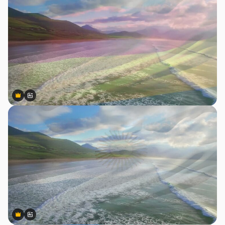
Premium
Premium
Generiert von KI
Premium
Premium
Generiert von KI