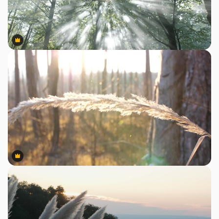
Premium
Premium
Premium
Premium