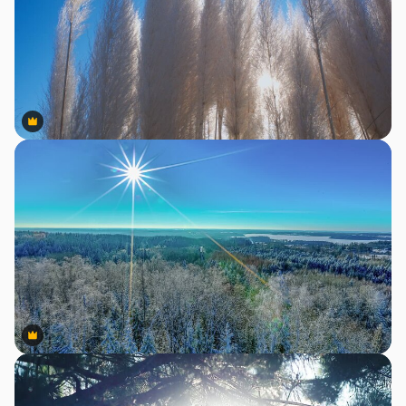
Premium
Premium
Premium
Premium