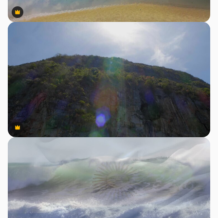
Premium
Premium
Premium
Premium