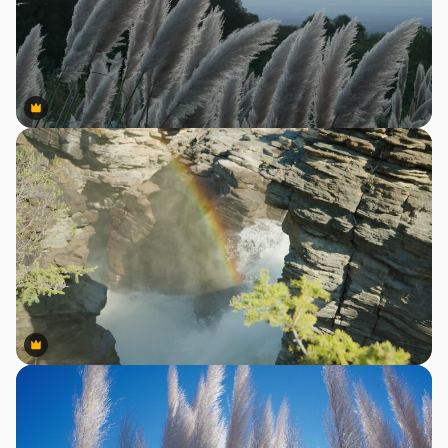
Premium
Premium
Premium
Premium