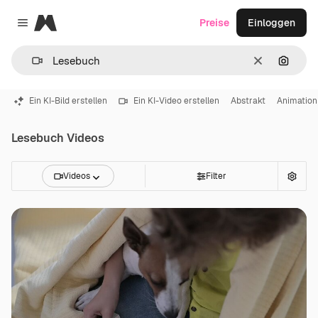
Magnific
Preise
Einloggen
Close menu
Löschen
Nach B
Ein KI-Bild erstellen
Ein KI-Video erstellen
Abstrakt
Animation
Lesebuch Videos
Videos
Filter