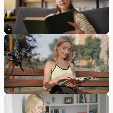
Premium
Premium