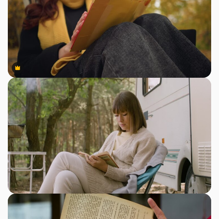
Premium
Premium