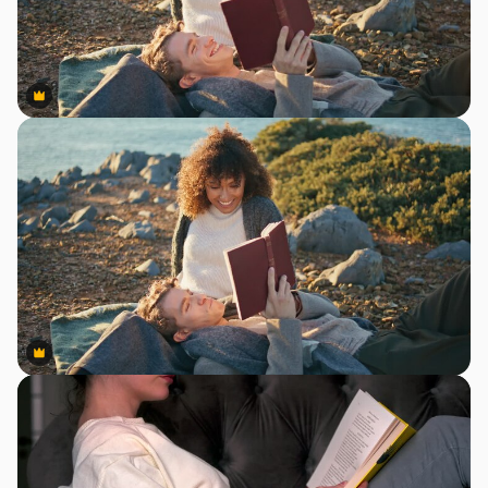
Premium
Premium
Premium
Premium