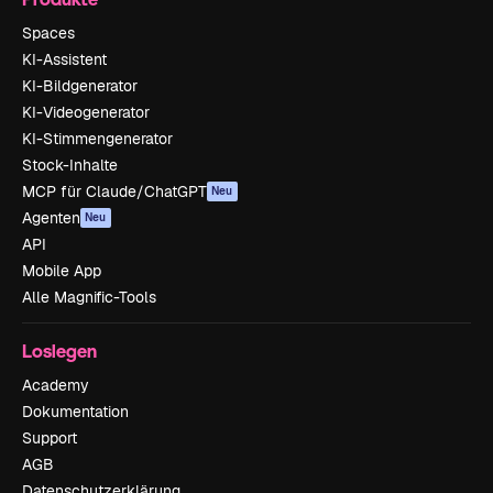
Spaces
KI-Assistent
KI-Bildgenerator
KI-Videogenerator
KI-Stimmengenerator
Stock-Inhalte
MCP für Claude/ChatGPT
Neu
Agenten
Neu
API
Mobile App
Alle Magnific-Tools
Loslegen
Academy
Dokumentation
Support
AGB
Datenschutzerklärung