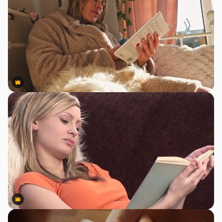
Premium
Premium
Premium
Premium