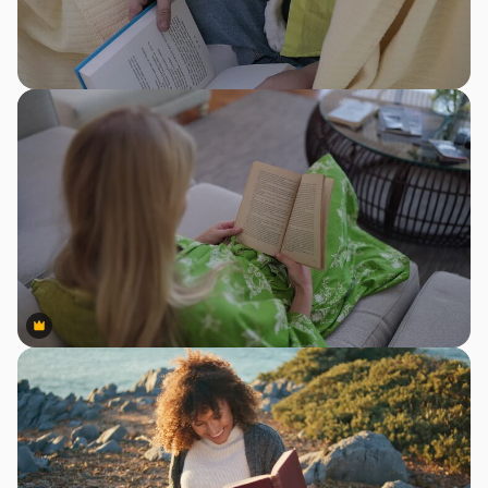
Premium
Premium