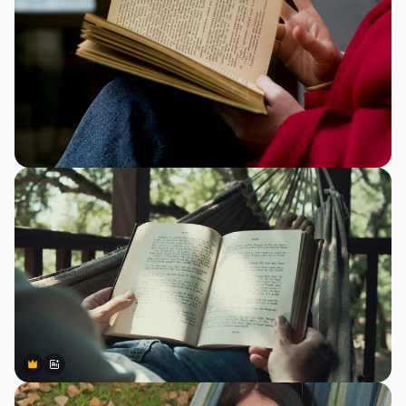
Premium
Premium
Generiert von KI