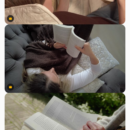
Premium
Premium
Premium
Premium