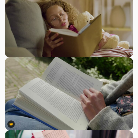
Premium
Premium