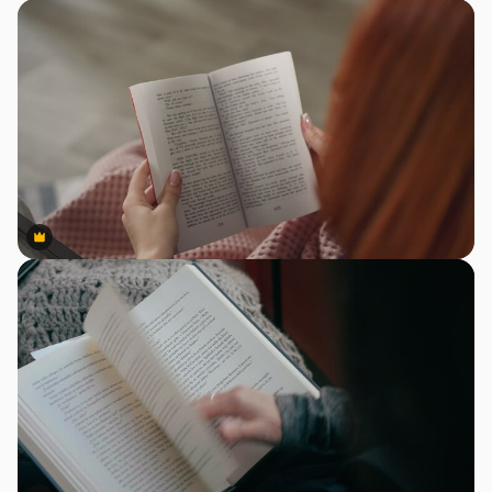
Premium
Premium