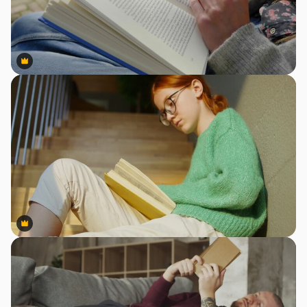
Premium
Premium
Premium
Premium