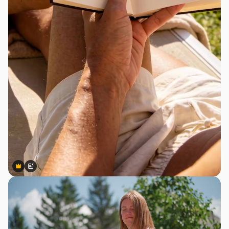
Premium
Premium
Generiert von KI