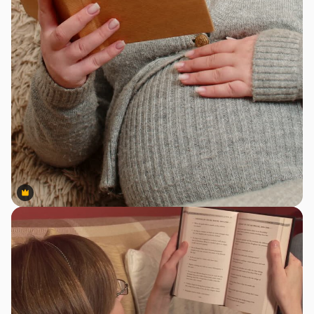
Premium
Premium