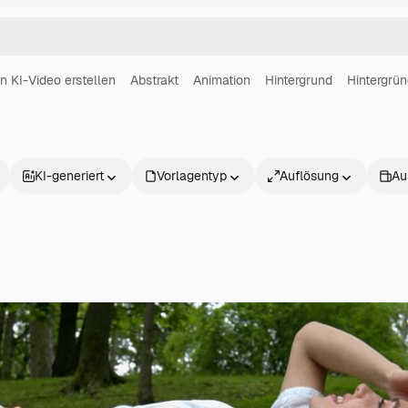
in KI-Video erstellen
Abstrakt
Animation
Hintergrund
Hintergrü
KI-generiert
Vorlagentyp
Auflösung
Au
Produkte
Loslegen