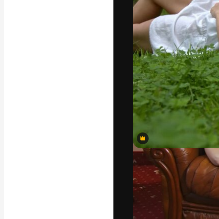
Die kreative Pl
Arbeit zu verwir
Abonnenten unt
Agenturen und 
Deutsch
Premium
Premium
Premium
Premium
Premium
Premium
Premium
Premium
Premium
Premium
Premium
Premium
Premium
Premium
Premium
Premium
Premium
Premium
Premium
Premium
Premium
Premium
Premium
Premium
Premium
Premium
Premium
Premium
Premium
Premium
Premium
Premium
Premium
Premium
Premium
Premium
Premium
Premium
Premium
Premium
Premium
Premium
Premium
Premium
Premium
Premium
Premium
Premium
Premium
Premium
Premium
Premium
Premium
Premium
Premium
Premium
Premium
Premium
Premium
Premium
Premium
Premium
Premium
Premium
Premium
Premium
Premium
Premium
Premium
Premium
Generiert von KI
Generiert von KI
Copyright © 2010