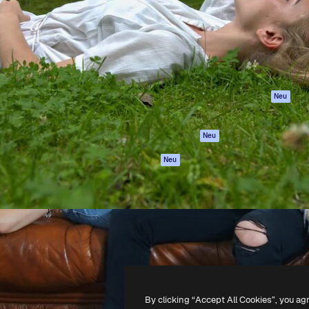
attform, um deine beste
Spaces
Academy
klichen. Mehr als 1 Million
KI-Assistent
Dokumentation
er Kreativen, Unternehmen,
KI-Bildgenerator
Support
Studios.
KI-Videogenerator
AGB
KI-
Datenschutzerkl
Stimmengenerator
Originale
Neu
Stock-Inhalte
Cookie-Richtlinie
MCP für
Vertrauenszentr
Neu
Claude/ChatGPT
Partner
Agenten
Neu
Unternehmen
API
Mobile App
Alle Magnific-Tools
-
2026
Freepik Company S.L.U.
Alle Rechte vorbehalten
.
By clicking “Accept All Cookies”, you ag