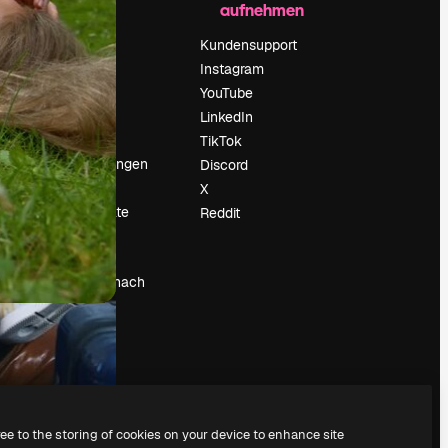
aufnehmen
Preise
Über uns
Kundensupport
Reviews
Instagram
Karriere
YouTube
ärung
Suchtrends
LinkedIn
Blog
TikTok
Veranstaltungen
Discord
um
Slidesgo
X
Deine Inhalte
Reddit
verkaufen
Pressesaal
Suchst du nach
magnific.ai
ree to the storing of cookies on your device to enhance site