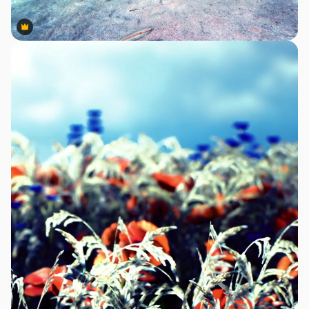
Premium
Premium