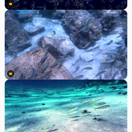
Premium
Premium
Premium
Premium