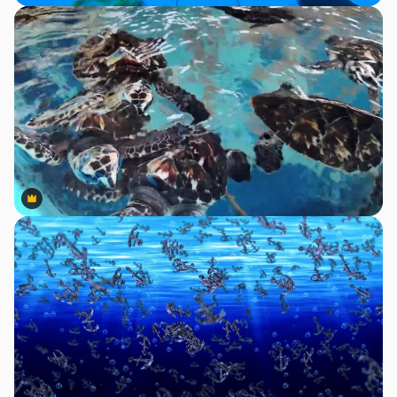
Premium
Premium