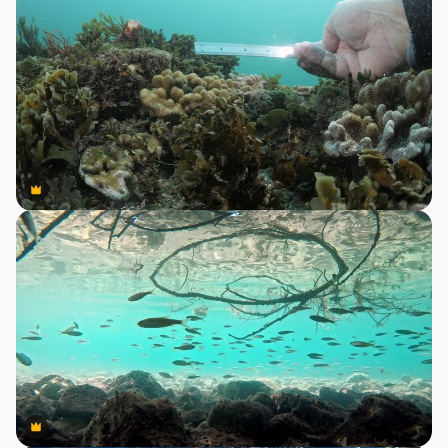
Premium
Premium
Premium
Premium