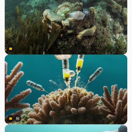
Premium
Premium
Premium
Premium
Generiert von KI