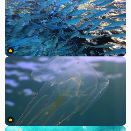
Premium
Premium
Premium
Premium