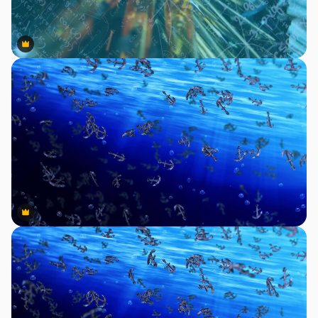
Premium
Premium
Premium
Premium