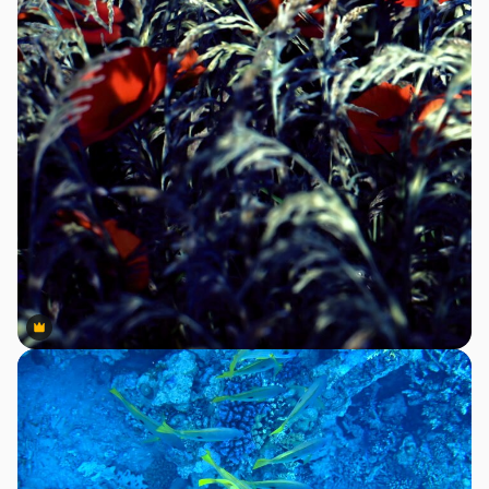
Premium
Premium