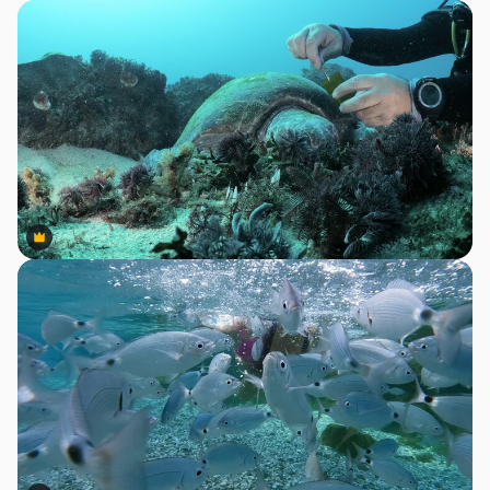
Premium
Premium