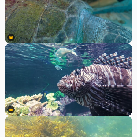
Premium
Premium
Premium
Premium