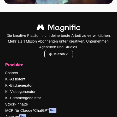
Premium
Premium
Die kreative Plattform, um deine beste Arbeit zu verwirklichen.
Mehr als 1 Million Abonnenten unter Kreativen, Unternehmen,
Agenturen und Studios.
Deutsch
Produkte
Spaces
KI-Assistent
KI-Bildgenerator
KI-Videogenerator
KI-Stimmengenerator
Stock-Inhalte
MCP für Claude/ChatGPT
Neu
Agenten
Neu