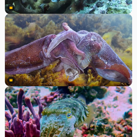
Premium
Premium
Premium
Premium