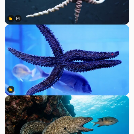
Premium
Premium
Generiert von KI
Premium
Premium