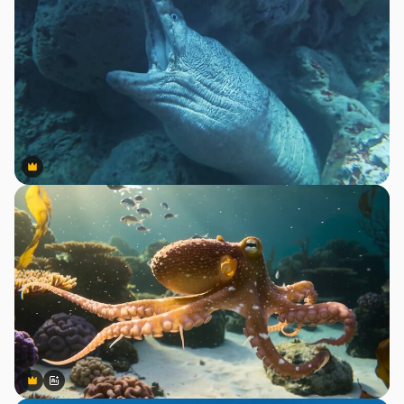
Premium
Premium
Premium
Premium
Generiert von KI