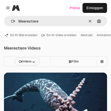
Magnific
Preise
Einloggen
Close menu
Löschen
Nach B
Ein KI-Bild erstellen
Ein KI-Video erstellen
Abstrakt
Animation
Meerestiere Videos
Videos
Filter