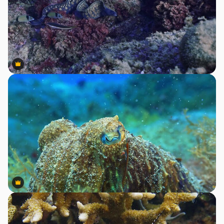
Premium
Premium
Premium
Premium