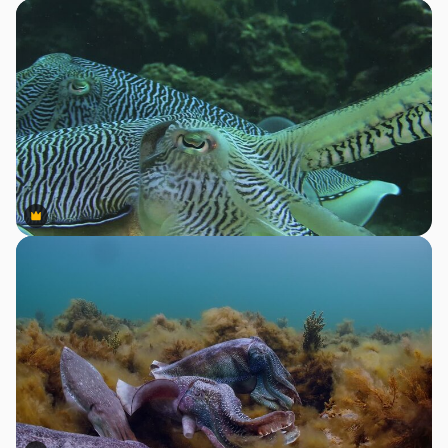
Premium
Premium