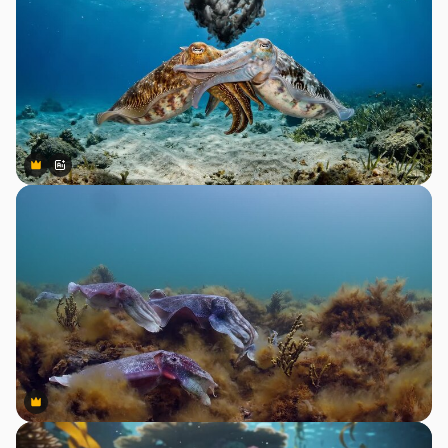
Premium
Premium
Generiert von KI
Premium
Premium