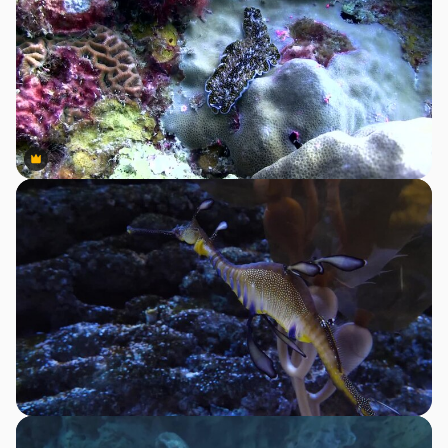
Premium
Premium