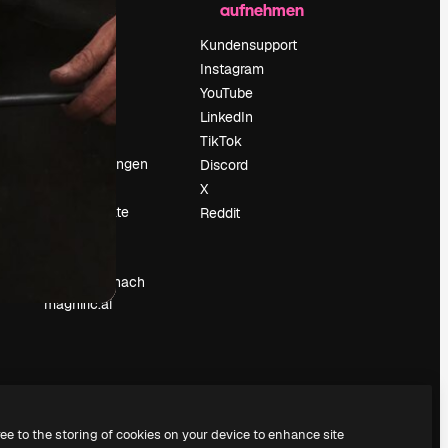
aufnehmen
Preise
Über uns
Kundensupport
Reviews
Instagram
Karriere
YouTube
ärung
Suchtrends
LinkedIn
Blog
TikTok
Veranstaltungen
Discord
um
Slidesgo
X
Deine Inhalte
Reddit
verkaufen
Pressesaal
Suchst du nach
magnific.ai
ree to the storing of cookies on your device to enhance site