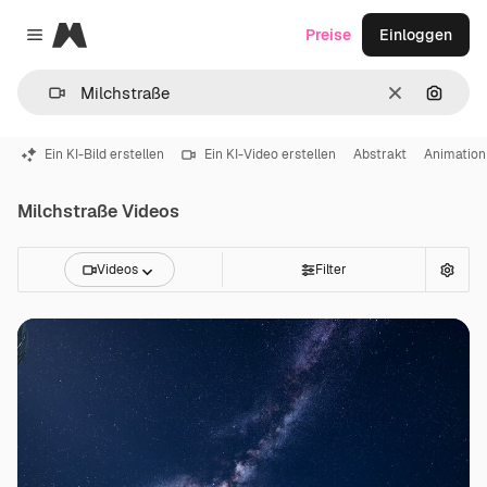
Magnific
Preise
Einloggen
Close menu
Löschen
Nach B
Ein KI-Bild erstellen
Ein KI-Video erstellen
Abstrakt
Animation
Milchstraße Videos
Videos
Filter