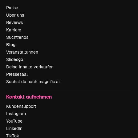
Preise
Über uns
Reviews
Karriere
Suchtrends
Blog
Veranstaltungen
Slidesgo
Deine Inhalte verkaufen
Pressesaal
Suchst du nach magnific.ai
Kontakt aufnehmen
Kundensupport
Instagram
YouTube
LinkedIn
TikTok