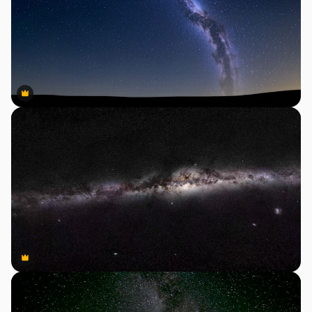
Premium
Premium
Premium
Premium