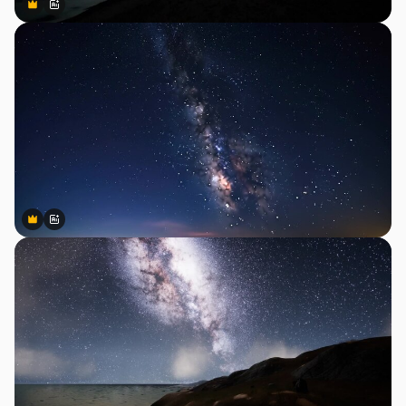
Premium
Premium
Generiert von KI
Premium
Premium
Generiert von KI