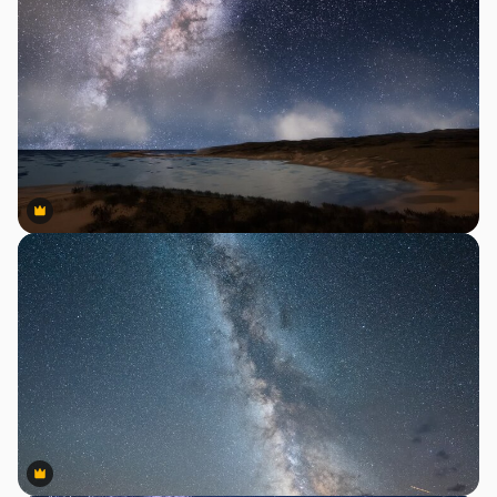
Premium
Premium
Premium
Premium