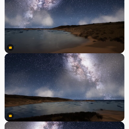
Premium
Premium
Premium
Premium