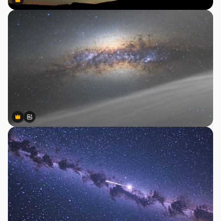
Premium
Premium
Premium
Premium
Generiert von KI