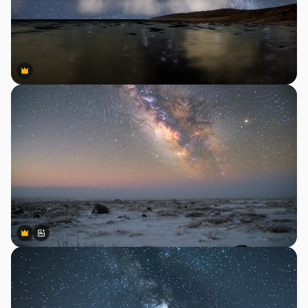
Premium
Premium
Premium
Premium
Generiert von KI