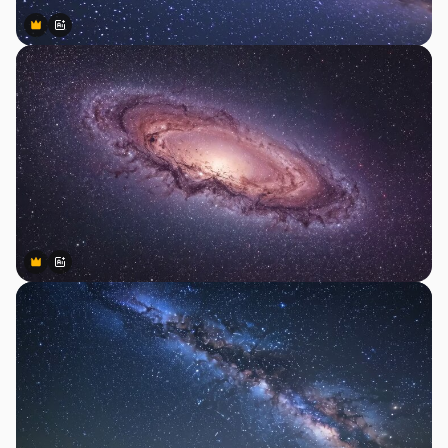
Premium
Premium
Generiert von KI
Premium
Premium
Generiert von KI