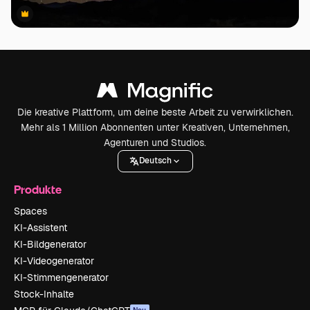
Premium
Premium
Die kreative Plattform, um deine beste Arbeit zu verwirklichen.
Mehr als 1 Million Abonnenten unter Kreativen, Unternehmen,
Agenturen und Studios.
Deutsch
Produkte
Spaces
KI-Assistent
KI-Bildgenerator
KI-Videogenerator
KI-Stimmengenerator
Stock-Inhalte