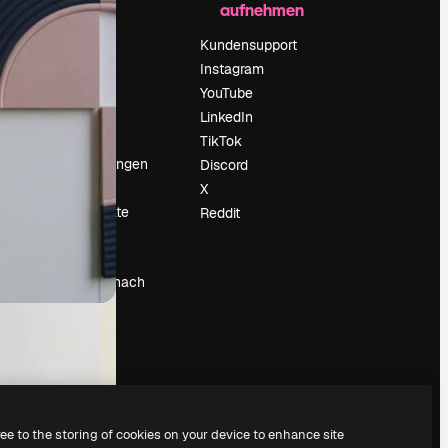
aufnehmen
Preise
Über uns
Kundensupport
Reviews
Instagram
Karriere
YouTube
ärung
Suchtrends
LinkedIn
Blog
TikTok
Veranstaltungen
Discord
um
Slidesgo
X
Deine Inhalte
Reddit
verkaufen
Pressesaal
Suchst du nach
magnific.ai
ree to the storing of cookies on your device to enhance site