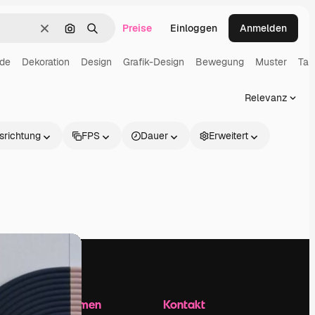
Preise
Einloggen
Anmelden
Löschen
Nach Bild suchen
Suchen
nde
Dekoration
Design
Grafik-Design
Bewegung
Muster
Tap
Relevanz
srichtung
FPS
Dauer
Erweitert
Unternehmen
Kontakt