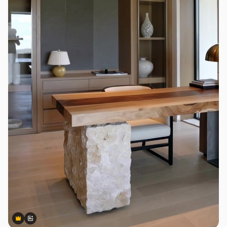
Premium
Premium
Generiert von KI