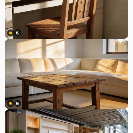
Premium
Premium
Generiert von KI
Premium
Premium
Generiert von KI