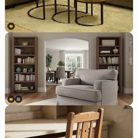
Premium
Premium
Premium
Premium
Generiert von KI