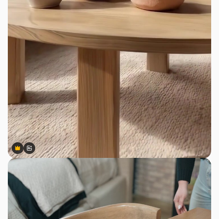
Premium
Premium
Generiert von KI