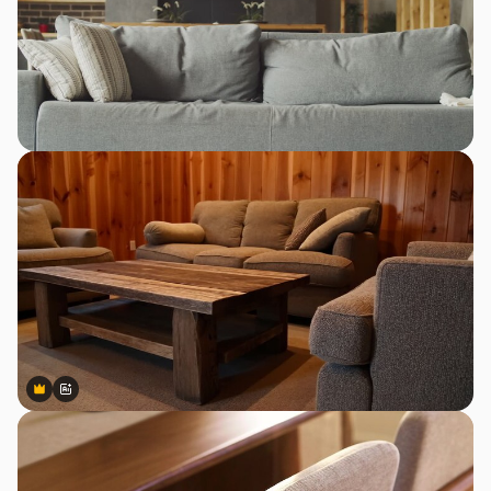
Premium
Premium
Generiert von KI