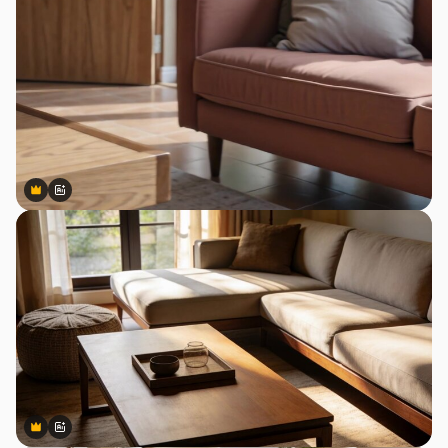
Premium
Premium
Generiert von KI
Premium
Premium
Generiert von KI