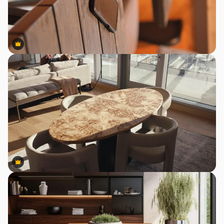
Premium
Premium
Premium
Premium