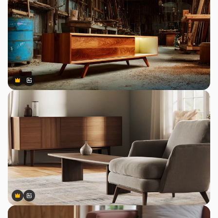
Premium
Premium
Generiert von KI
Premium
Premium
Generiert von KI