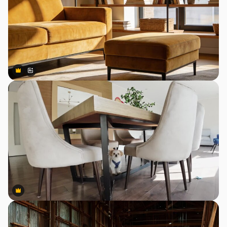
Premium
Premium
Generiert von KI
Premium
Premium