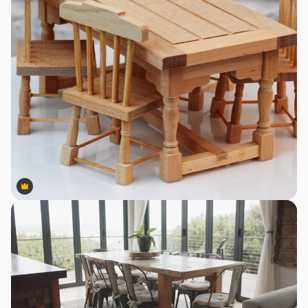
Premium
Premium