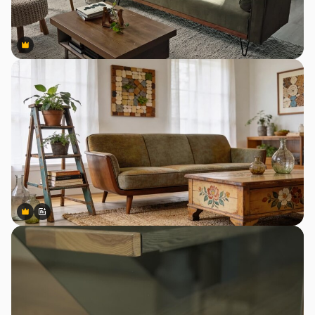
Premium
Premium
Premium
Premium
Generiert von KI