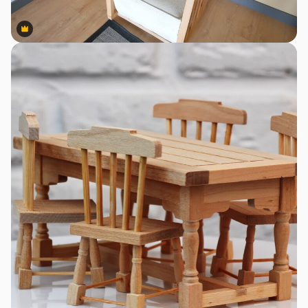
Premium
Premium