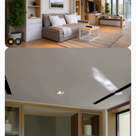
Premium
Premium
Generiert von KI