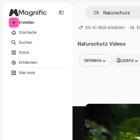
Erstellen
Ein KI-Bild erstellen
E
Startseite
Suchen
Naturschutz Videos
Stock
Videos
Lizenz
Entdecken
Alle Bilder
Alle tools
Vektoren
Illustrationen
Fotos
PSD
Vorlagen
Mockups
Videos
Filmmaterial
Motion Graphics
Videovorlagen
Icons
3D-Modelle
Schriftarten