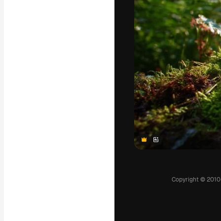
Die kreative Pl
Arbeit zu verwir
Abonnenten unt
Agenturen und 
Deutsch
Premium
Premium
Premium
Premium
Premium
Premium
Premium
Premium
Premium
Premium
Premium
Premium
Premium
Premium
Premium
Premium
Premium
Premium
Premium
Premium
Premium
Premium
Premium
Premium
Premium
Premium
Premium
Premium
Premium
Premium
Premium
Premium
Premium
Premium
Premium
Premium
Premium
Premium
Premium
Premium
Premium
Premium
Premium
Premium
Premium
Premium
Premium
Premium
Premium
Premium
Premium
Premium
Premium
Premium
Premium
Premium
Premium
Premium
Premium
Premium
Premium
Premium
Premium
Premium
Premium
Premium
Premium
Premium
Premium
Premium
Premium
Premium
Premium
Premium
Premium
Premium
Premium
Premium
Premium
Premium
Premium
Premium
Premium
Premium
Premium
Premium
Premium
Premium
Premium
Premium
Premium
Premium
Generiert von KI
Generiert von KI
Generiert von KI
Generiert von KI
Generiert von KI
Generiert von KI
Generiert von KI
Generiert von KI
Generiert von KI
Generiert von KI
Generiert von KI
Generiert von KI
Generiert von KI
Generiert von KI
Generiert von KI
Generiert von KI
Generiert von KI
Generiert von KI
Generiert von KI
Generiert von KI
Generiert von KI
Generiert von KI
Generiert von KI
Generiert von KI
Generiert von KI
Generiert von KI
Generiert von KI
Generiert von KI
Generiert von KI
Generiert von KI
Generiert von KI
Generiert von KI
Generiert von KI
Generiert von KI
Generiert von KI
Generiert von KI
Generiert von KI
Generiert von KI
Generiert von KI
Generiert von KI
Copyright © 2010