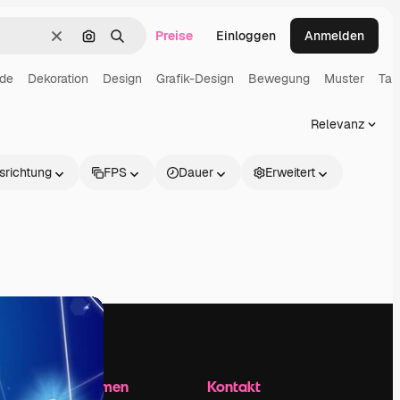
Preise
Einloggen
Anmelden
Löschen
Nach Bild suchen
Suchen
nde
Dekoration
Design
Grafik-Design
Bewegung
Muster
Tap
Relevanz
srichtung
FPS
Dauer
Erweitert
Unternehmen
Kontakt