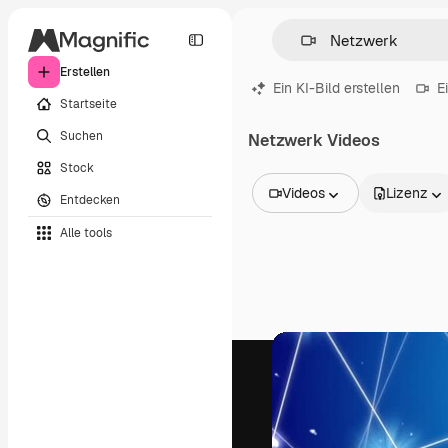
Erstellen
Ein KI-Bild erstellen
E
Startseite
Suchen
Netzwerk Videos
Stock
Videos
Lizenz
Entdecken
Alle Bilder
Alle tools
Vektoren
Illustrationen
Fotos
PSD
Vorlagen
Mockups
Videos
Filmmaterial
Motion Graphics
Videovorlagen
Icons
3D-Modelle
Schriftarten