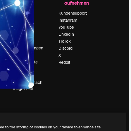
aufnehmen
Preise
Über uns
Kundensupport
Reviews
Instagram
Karriere
YouTube
ärung
Suchtrends
LinkedIn
Blog
TikTok
Veranstaltungen
Discord
um
Slidesgo
X
Deine Inhalte
Reddit
verkaufen
Pressesaal
Suchst du nach
magnific.ai
ree to the storing of cookies on your device to enhance site