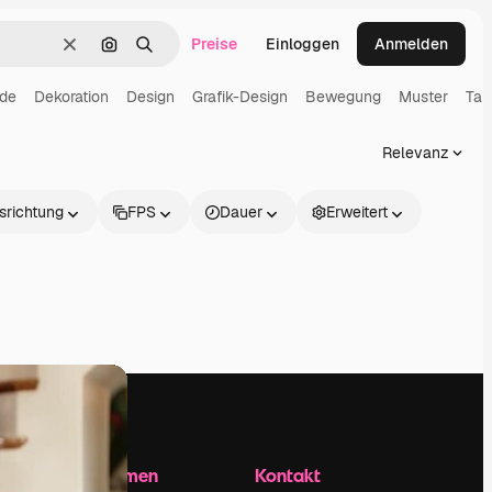
Preise
Einloggen
Anmelden
Löschen
Nach Bild suchen
Suchen
nde
Dekoration
Design
Grafik-Design
Bewegung
Muster
Tap
Relevanz
srichtung
FPS
Dauer
Erweitert
Unternehmen
Kontakt