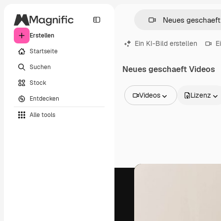
Erstellen
Ein KI-Bild erstellen
E
Startseite
Suchen
Neues geschaeft Videos
Stock
Videos
Lizenz
Entdecken
Alle Bilder
Alle tools
Vektoren
Illustrationen
Fotos
PSD
Vorlagen
Mockups
Videos
Filmmaterial
Motion Graphics
Videovorlagen
Icons
3D-Modelle
Schriftarten