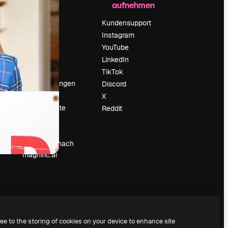
aufnehmen
Preise
Über uns
Kundensupport
Reviews
Instagram
Karriere
YouTube
ärung
Suchtrends
LinkedIn
Blog
TikTok
Veranstaltungen
Discord
um
Slidesgo
X
Deine Inhalte
Reddit
verkaufen
Pressesaal
Suchst du nach
magnific.ai
ree to the storing of cookies on your device to enhance site