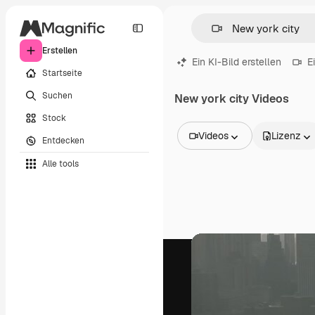
Erstellen
Ein KI-Bild erstellen
E
Startseite
Suchen
New york city Videos
Stock
Videos
Lizenz
Entdecken
Alle Bilder
Alle tools
Vektoren
Illustrationen
Fotos
PSD
Vorlagen
Mockups
Videos
Filmmaterial
Motion Graphics
Videovorlagen
Icons
3D-Modelle
Schriftarten