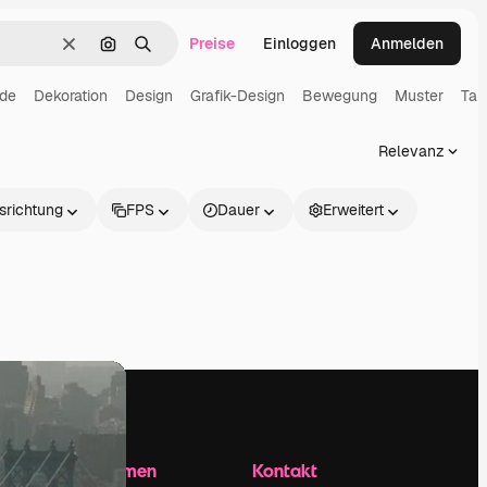
Preise
Einloggen
Anmelden
Löschen
Nach Bild suchen
Suchen
nde
Dekoration
Design
Grafik-Design
Bewegung
Muster
Tap
Relevanz
srichtung
FPS
Dauer
Erweitert
Unternehmen
Kontakt