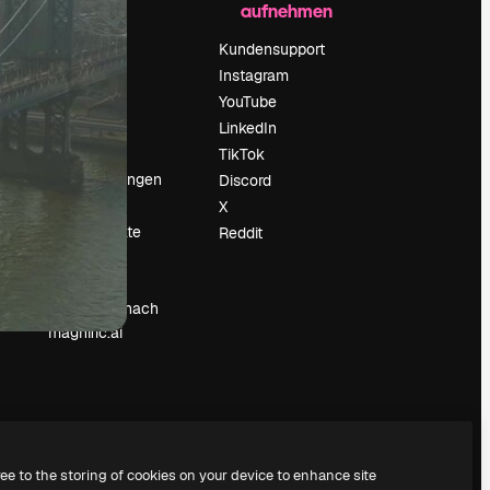
aufnehmen
Preise
Über uns
Kundensupport
Reviews
Instagram
Karriere
YouTube
ärung
Suchtrends
LinkedIn
Blog
TikTok
Veranstaltungen
Discord
um
Slidesgo
X
Deine Inhalte
Reddit
verkaufen
Pressesaal
Suchst du nach
magnific.ai
ree to the storing of cookies on your device to enhance site