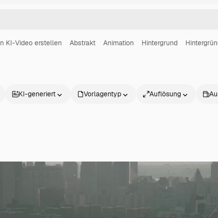
in KI-Video erstellen
Abstrakt
Animation
Hintergrund
Hintergrü
KI-generiert
Vorlagentyp
Auflösung
Au
Produkte
Loslegen