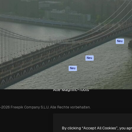
attform, um deine beste
Spaces
Academy
klichen. Mehr als 1 Million
KI-Assistent
Dokumentation
er Kreativen, Unternehmen,
KI-Bildgenerator
Support
Studios.
KI-Videogenerator
AGB
KI-
Datenschutzerkl
Stimmengenerator
Originale
Neu
Stock-Inhalte
Cookie-Richtlinie
MCP für
Vertrauenszentr
Neu
Claude/ChatGPT
Partner
Agenten
Neu
Unternehmen
API
Mobile App
Alle Magnific-Tools
-
2026
Freepik Company S.L.U.
Alle Rechte vorbehalten
.
By clicking “Accept All Cookies”, you ag