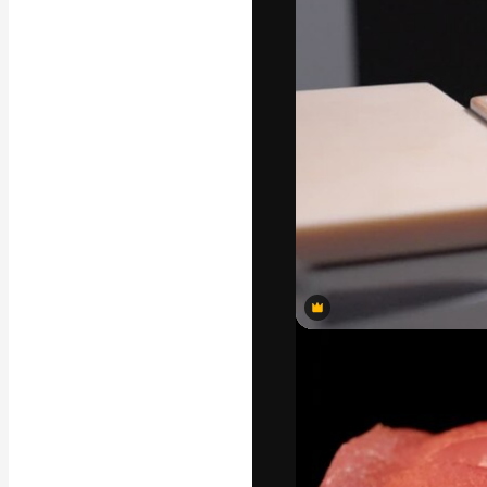
Die kreative Pl
Arbeit zu verwir
Abonnenten unt
Agenturen und 
Deutsch
Premium
Premium
Premium
Premium
Premium
Premium
Premium
Premium
Premium
Premium
Premium
Premium
Premium
Premium
Premium
Premium
Premium
Premium
Premium
Premium
Premium
Premium
Premium
Premium
Premium
Premium
Premium
Premium
Premium
Premium
Premium
Premium
Premium
Premium
Premium
Premium
Premium
Premium
Premium
Premium
Premium
Premium
Premium
Premium
Premium
Premium
Premium
Premium
Premium
Premium
Premium
Premium
Premium
Premium
Premium
Premium
Premium
Premium
Premium
Premium
Premium
Premium
Premium
Premium
Premium
Premium
Premium
Premium
Premium
Premium
Premium
Premium
Premium
Premium
Premium
Premium
Premium
Premium
Premium
Premium
Premium
Premium
Premium
Premium
Premium
Premium
Generiert von KI
Generiert von KI
Generiert von KI
Generiert von KI
Copyright © 2010