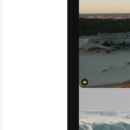
Die kreative Pl
Arbeit zu verwir
Abonnenten unt
Agenturen und 
Deutsch
Premium
Premium
Premium
Premium
Premium
Premium
Premium
Premium
Premium
Premium
Premium
Premium
Premium
Premium
Premium
Premium
Premium
Premium
Premium
Premium
Premium
Premium
Premium
Premium
Premium
Premium
Premium
Premium
Premium
Premium
Premium
Premium
Premium
Premium
Premium
Premium
Premium
Premium
Premium
Premium
Premium
Premium
Premium
Premium
Premium
Premium
Premium
Premium
Premium
Premium
Premium
Premium
Premium
Premium
Premium
Premium
Premium
Premium
Premium
Premium
Premium
Premium
Premium
Premium
Premium
Premium
Premium
Premium
Premium
Premium
Premium
Premium
Premium
Premium
Premium
Premium
Premium
Premium
Premium
Premium
Premium
Premium
Premium
Premium
Premium
Premium
Premium
Premium
Premium
Premium
Premium
Premium
Premium
Premium
Premium
Premium
Copyright © 2010