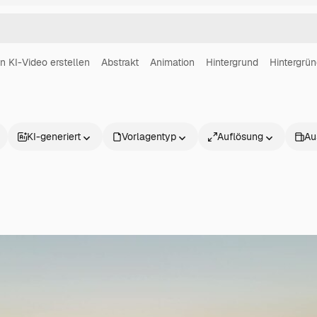
in KI-Video erstellen
Abstrakt
Animation
Hintergrund
Hintergrü
KI-generiert
Vorlagentyp
Auflösung
Au
Produkte
Loslegen