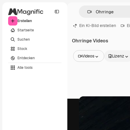
Erstellen
Ein KI-Bild erstellen
E
Startseite
Suchen
Ohrringe Videos
Stock
Videos
Lizenz
Entdecken
Alle Bilder
Alle tools
Vektoren
Illustrationen
Fotos
PSD
Vorlagen
Mockups
Videos
Filmmaterial
Motion Graphics
Videovorlagen
Icons
3D-Modelle
Schriftarten