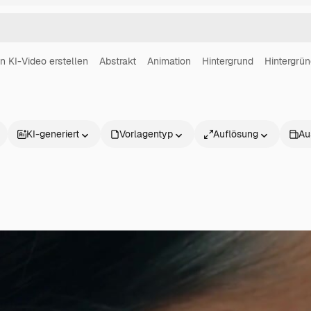
in KI-Video erstellen
Abstrakt
Animation
Hintergrund
Hintergrü
KI-generiert
Vorlagentyp
Auflösung
Au
Produkte
Loslegen