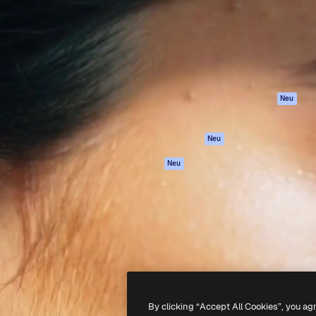
attform, um deine beste
Spaces
Academy
klichen. Mehr als 1 Million
KI-Assistent
Dokumentation
er Kreativen, Unternehmen,
KI-Bildgenerator
Support
Studios.
KI-Videogenerator
AGB
KI-
Datenschutzerkl
Stimmengenerator
Originale
Neu
Stock-Inhalte
Cookie-Richtlinie
MCP für
Vertrauenszentr
Neu
Claude/ChatGPT
Partner
Agenten
Neu
Unternehmen
API
Mobile App
Alle Magnific-Tools
-
2026
Freepik Company S.L.U.
Alle Rechte vorbehalten
.
By clicking “Accept All Cookies”, you ag