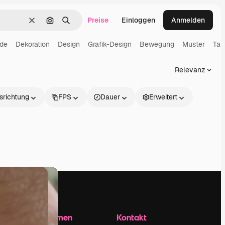
Preise
Einloggen
Anmelden
Löschen
Nach Bild suchen
Suchen
nde
Dekoration
Design
Grafik-Design
Bewegung
Muster
Tap
Relevanz
srichtung
FPS
Dauer
Erweitert
Unternehmen
Kontakt