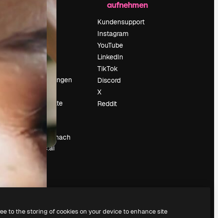
aufnehmen
Preise
Über uns
Kundensupport
Reviews
Instagram
Karriere
YouTube
ärung
Suchtrends
LinkedIn
Blog
TikTok
Veranstaltungen
Discord
um
Slidesgo
X
Deine Inhalte
Reddit
verkaufen
Pressesaal
Suchst du nach
magnific.ai
ree to the storing of cookies on your device to enhance site