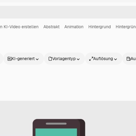
in KI-Video erstellen
Abstrakt
Animation
Hintergrund
Hintergrü
KI-generiert
Vorlagentyp
Auflösung
Au
Produkte
Loslegen