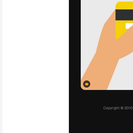
Die kreative Pl
Arbeit zu verwir
Abonnenten unt
Agenturen und 
Deutsch
Premium
Premium
Premium
Premium
Premium
Premium
Premium
Premium
Premium
Premium
Premium
Premium
Premium
Premium
Premium
Premium
Premium
Premium
Premium
Premium
Premium
Premium
Premium
Premium
Premium
Premium
Premium
Premium
Premium
Premium
Premium
Premium
Premium
Premium
Premium
Premium
Premium
Premium
Premium
Premium
Premium
Premium
Premium
Premium
Premium
Premium
Premium
Premium
Premium
Premium
Premium
Premium
Premium
Premium
Premium
Premium
Premium
Premium
Premium
Premium
Premium
Premium
Premium
Premium
Premium
Premium
Premium
Premium
Premium
Premium
Premium
Premium
Premium
Premium
Premium
Premium
Premium
Premium
Premium
Premium
Premium
Premium
Premium
Premium
Premium
Premium
Premium
Premium
Premium
Premium
Premium
Premium
Premium
Premium
Premium
Premium
Premium
Premium
Generiert von KI
Generiert von KI
Generiert von KI
Generiert von KI
Copyright © 2010