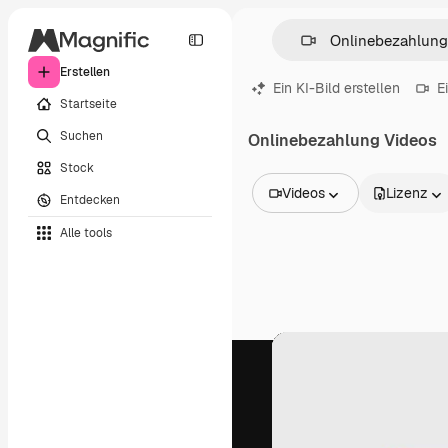
Erstellen
Ein KI-Bild erstellen
E
Startseite
Suchen
Onlinebezahlung Videos
Stock
Videos
Lizenz
Entdecken
Alle Bilder
Alle tools
Vektoren
Illustrationen
Fotos
PSD
Vorlagen
Mockups
Videos
Filmmaterial
Motion Graphics
Videovorlagen
Icons
3D-Modelle
Schriftarten