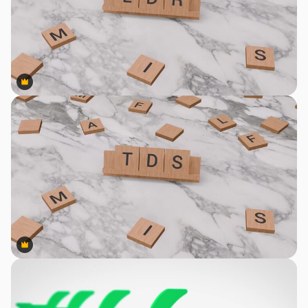
Premium
Premium
Premium
Premium