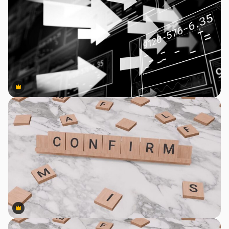
Premium
Premium
Premium
Premium