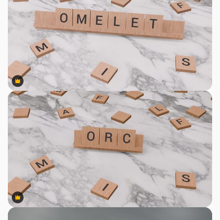
Premium
Premium
Premium
Premium