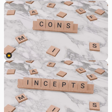
Premium
Premium