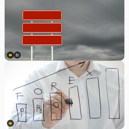
Premium
Premium
Generiert von KI
Premium
Premium