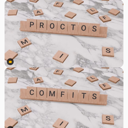
Premium
Premium