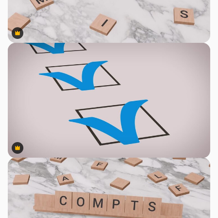
Premium
Premium
Premium
Premium