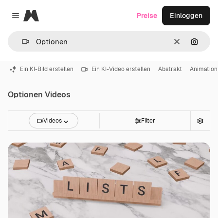
Magnific
Preise
Einloggen
Close menu
Löschen
Nach B
Ein KI-Bild erstellen
Ein KI-Video erstellen
Abstrakt
Animation
Optionen Videos
Videos
Filter