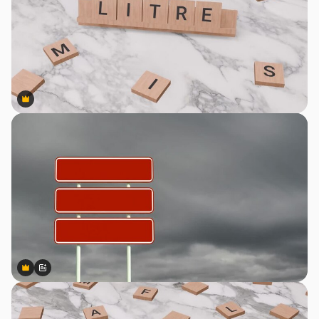
Premium
Premium
Premium
Premium
Generiert von KI