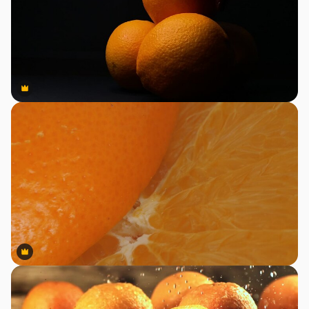
Premium
Premium
Premium
Premium