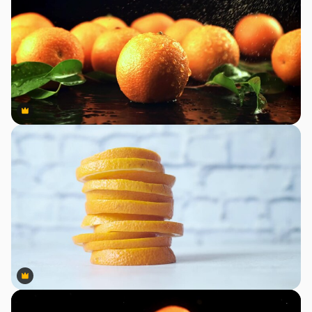
Premium
Premium
Premium
Premium