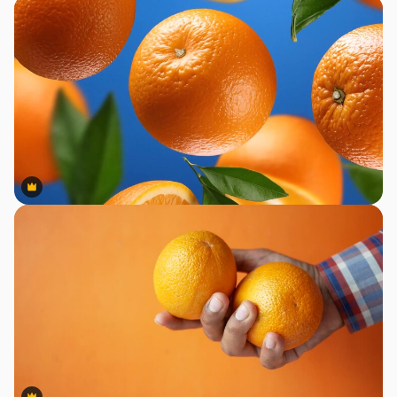
Premium
Premium