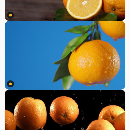
Premium
Premium
Premium
Premium