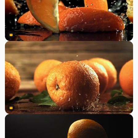
Premium
Premium
Premium
Premium