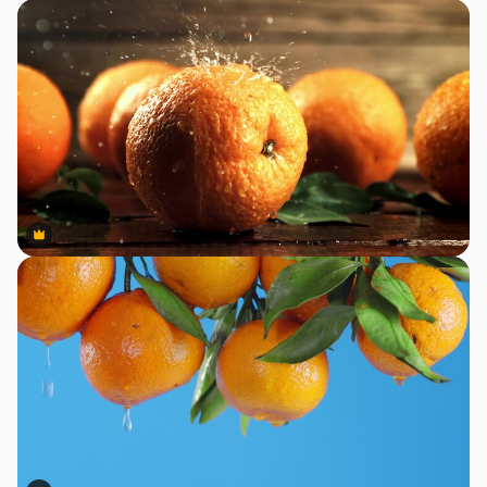
Premium
Premium