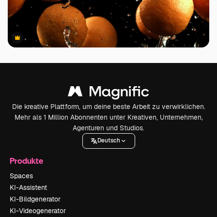
Premium
Premium
Die kreative Plattform, um deine beste Arbeit zu verwirklichen.
Mehr als 1 Million Abonnenten unter Kreativen, Unternehmen,
Agenturen und Studios.
Deutsch
Produkte
Spaces
KI-Assistent
KI-Bildgenerator
KI-Videogenerator