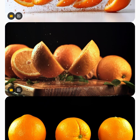
Premium
Premium
Generiert von KI
Premium
Premium
Generiert von KI