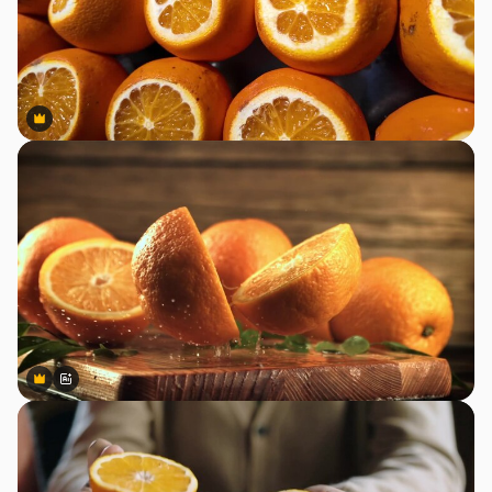
Premium
Premium
Premium
Premium
Generiert von KI