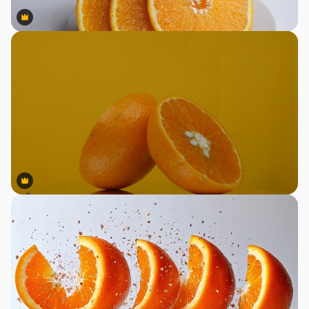
Premium
Premium
Premium
Premium