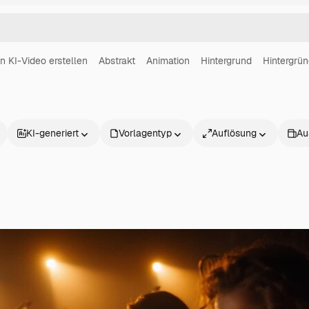
in KI-Video erstellen
Abstrakt
Animation
Hintergrund
Hintergrü
KI-generiert
Vorlagentyp
Auflösung
Au
Produkte
Loslegen