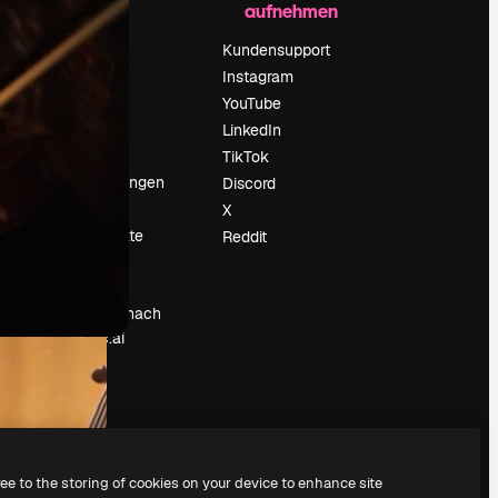
aufnehmen
Preise
Über uns
Kundensupport
Reviews
Instagram
Karriere
YouTube
ärung
Suchtrends
LinkedIn
Blog
TikTok
Veranstaltungen
Discord
um
Slidesgo
X
Deine Inhalte
Reddit
verkaufen
Pressesaal
Suchst du nach
magnific.ai
ree to the storing of cookies on your device to enhance site