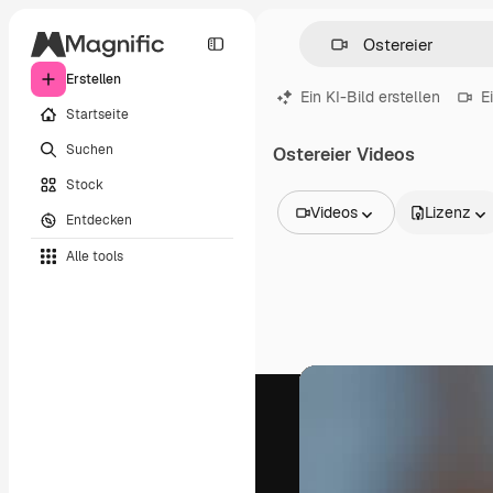
Erstellen
Ein KI-Bild erstellen
E
Startseite
Suchen
Ostereier Videos
Stock
Videos
Lizenz
Entdecken
Alle Bilder
Alle tools
Vektoren
Illustrationen
Fotos
PSD
Vorlagen
Mockups
Videos
Filmmaterial
Motion Graphics
Videovorlagen
Icons
3D-Modelle
Schriftarten