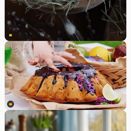
Premium
Premium
Premium
Premium