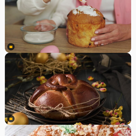
Premium
Premium
Premium
Premium