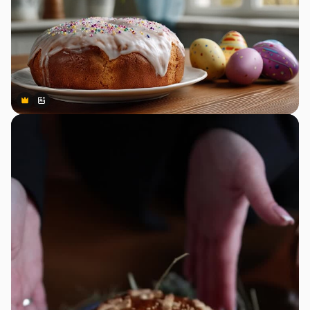
Premium
Premium
Generiert von KI