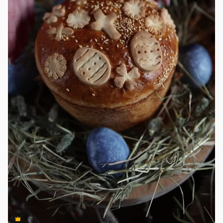
Premium
Premium