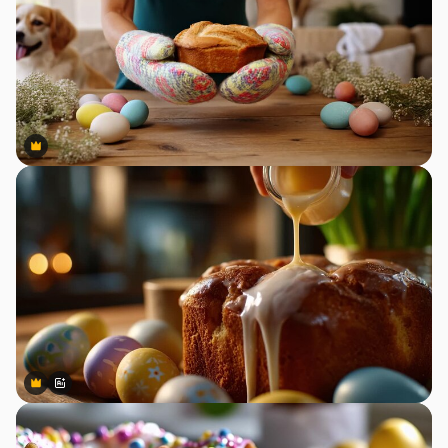
Premium
Premium
Premium
Premium
Generiert von KI