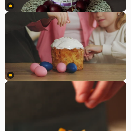
Premium
Premium
Premium
Premium