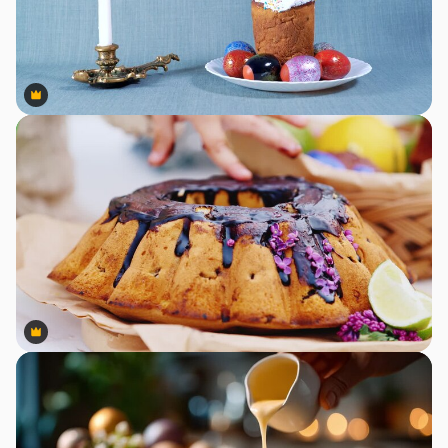
Premium
Premium
Premium
Premium