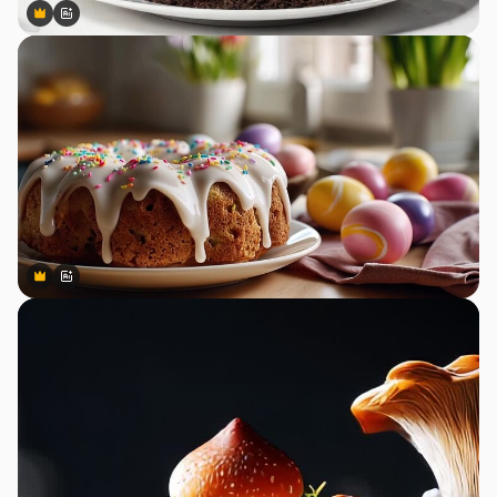
Premium
Premium
Generiert von KI
Premium
Premium
Generiert von KI