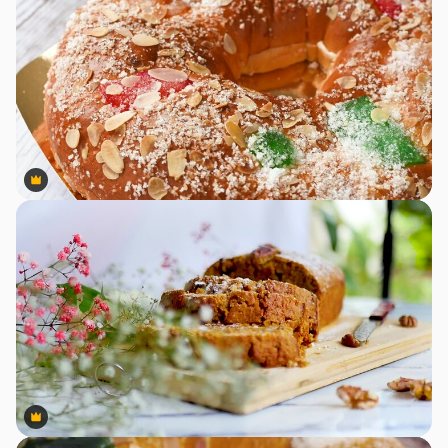
Premium
Premium
Premium
Premium