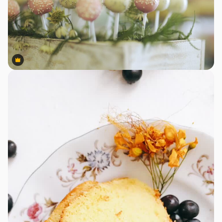
Premium
Premium