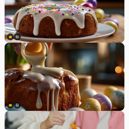
Premium
Premium
Generiert von KI
Premium
Premium
Generiert von KI