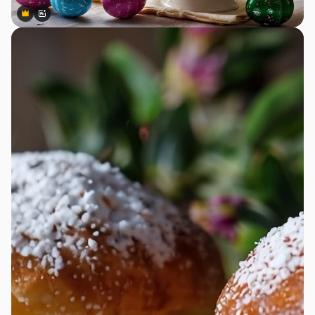
Premium
Premium
Generiert von KI