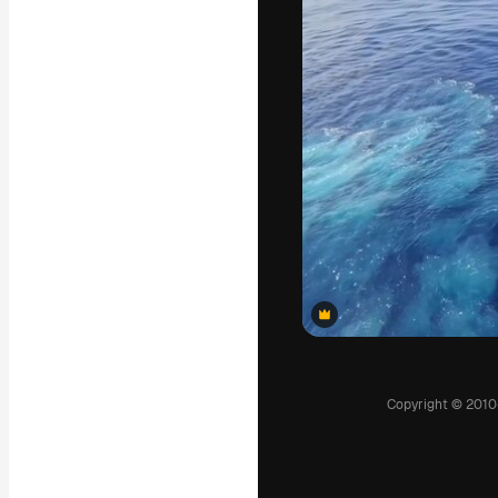
Die kreative Pl
Arbeit zu verwir
Abonnenten unt
Agenturen und 
Deutsch
Premium
Premium
Premium
Premium
Premium
Premium
Premium
Premium
Premium
Premium
Premium
Premium
Premium
Premium
Premium
Premium
Premium
Premium
Premium
Premium
Premium
Premium
Premium
Premium
Premium
Premium
Premium
Premium
Premium
Premium
Premium
Premium
Premium
Premium
Premium
Premium
Premium
Premium
Premium
Premium
Premium
Premium
Premium
Premium
Premium
Premium
Premium
Premium
Premium
Premium
Premium
Premium
Premium
Premium
Premium
Premium
Premium
Premium
Premium
Premium
Premium
Premium
Premium
Premium
Premium
Premium
Premium
Premium
Premium
Premium
Premium
Premium
Premium
Premium
Premium
Premium
Premium
Premium
Premium
Premium
Premium
Premium
Premium
Premium
Premium
Premium
Premium
Premium
Premium
Premium
Premium
Premium
Premium
Premium
Generiert von KI
Generiert von KI
Copyright © 2010