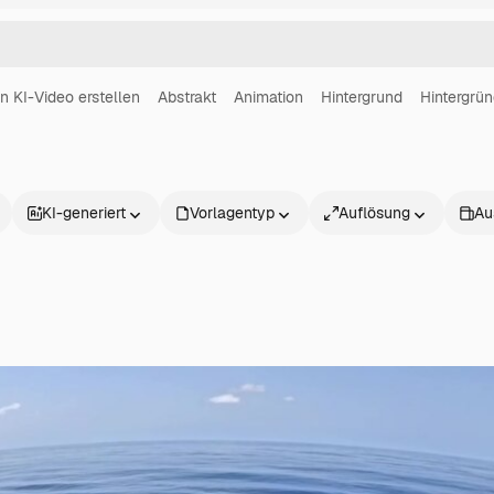
in KI-Video erstellen
Abstrakt
Animation
Hintergrund
Hintergrü
KI-generiert
Vorlagentyp
Auflösung
Au
Produkte
Loslegen