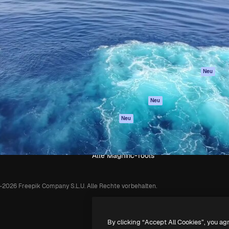
attform, um deine beste
Spaces
Academy
klichen. Mehr als 1 Million
KI-Assistent
Dokumentation
er Kreativen, Unternehmen,
KI-Bildgenerator
Support
Studios.
KI-Videogenerator
AGB
KI-
Datenschutzerkl
Stimmengenerator
Originale
Neu
Stock-Inhalte
Cookie-Richtlinie
MCP für
Vertrauenszentr
Neu
Claude/ChatGPT
Partner
Agenten
Neu
Unternehmen
API
Mobile App
Alle Magnific-Tools
-
2026
Freepik Company S.L.U.
Alle Rechte vorbehalten
.
By clicking “Accept All Cookies”, you ag