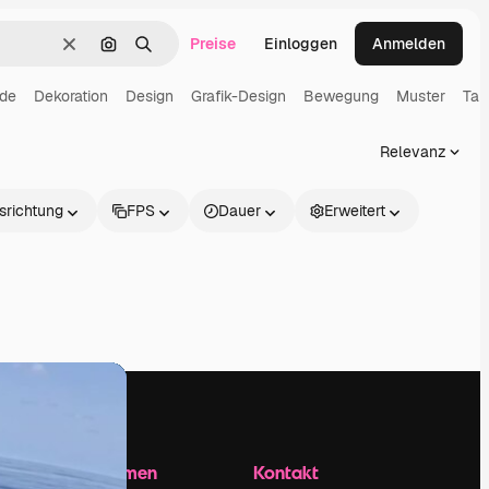
Preise
Einloggen
Anmelden
Löschen
Nach Bild suchen
Suchen
nde
Dekoration
Design
Grafik-Design
Bewegung
Muster
Tap
Relevanz
srichtung
FPS
Dauer
Erweitert
Unternehmen
Kontakt