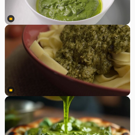
Premium
Premium
Premium
Premium