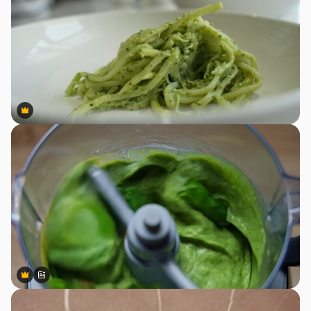
Premium
Premium
Premium
Premium
Generiert von KI