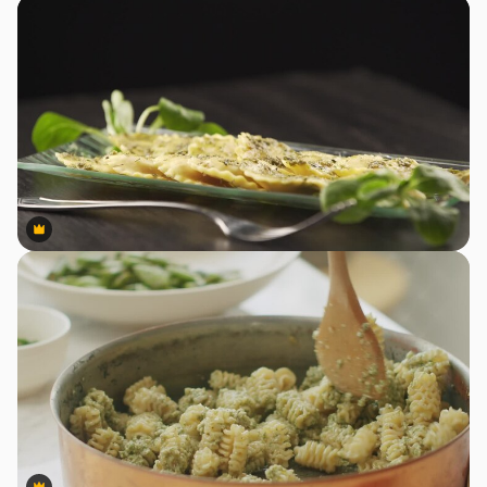
Premium
Premium