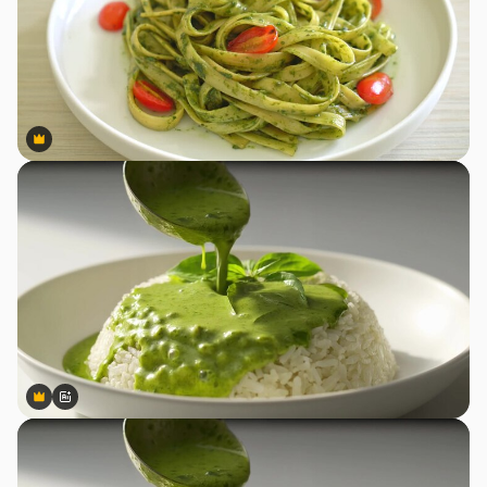
Premium
Premium
Premium
Premium
Generiert von KI