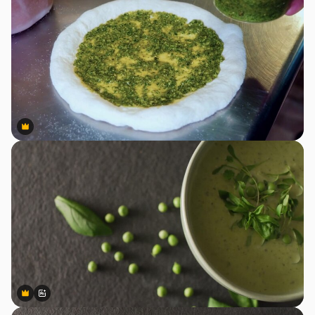
Premium
Premium
Premium
Premium
Generiert von KI