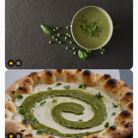
Premium
Premium
Generiert von KI