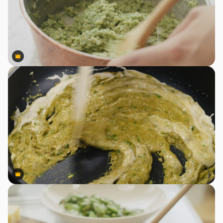
Premium
Premium
Premium
Premium