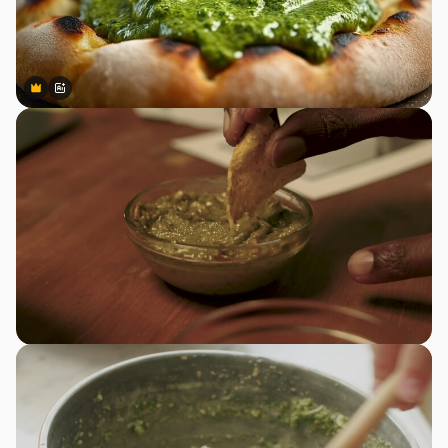
Premium
Premium
Generiert von KI