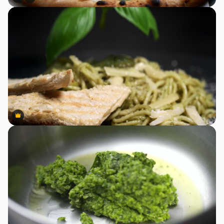
Premium
Premium
Generiert von KI
Premium
Premium