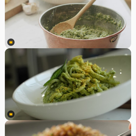
Premium
Premium
Premium
Premium