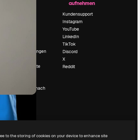
aufnehmen
Preise
Über uns
Kundensupport
Reviews
Instagram
Karriere
YouTube
ärung
Suchtrends
LinkedIn
Blog
TikTok
Veranstaltungen
Discord
um
Slidesgo
X
Deine Inhalte
Reddit
verkaufen
Pressesaal
Suchst du nach
magnific.ai
ree to the storing of cookies on your device to enhance site