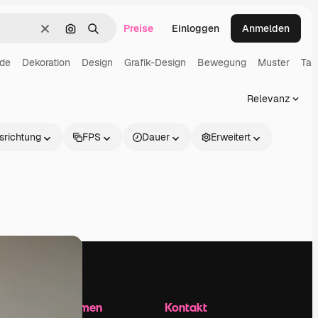
Preise
Einloggen
Anmelden
Löschen
Nach Bild suchen
Suchen
nde
Dekoration
Design
Grafik-Design
Bewegung
Muster
Tap
Relevanz
srichtung
FPS
Dauer
Erweitert
Unternehmen
Kontakt