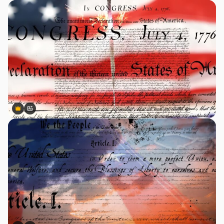
Premium
Premium
Generiert von KI