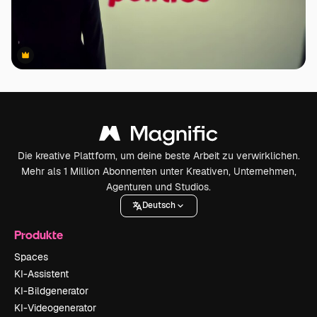
Premium
Premium
Die kreative Plattform, um deine beste Arbeit zu verwirklichen.
Mehr als 1 Million Abonnenten unter Kreativen, Unternehmen,
Agenturen und Studios.
Deutsch
Produkte
Spaces
KI-Assistent
KI-Bildgenerator
KI-Videogenerator