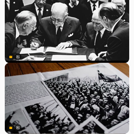
Premium
Premium
Generiert von KI
Premium
Premium
Generiert von KI