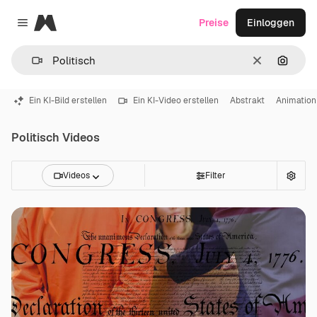
Magnific
Preise
Einloggen
Close menu
Löschen
Nach B
Ein KI-Bild erstellen
Ein KI-Video erstellen
Abstrakt
Animation
Politisch Videos
Videos
Filter