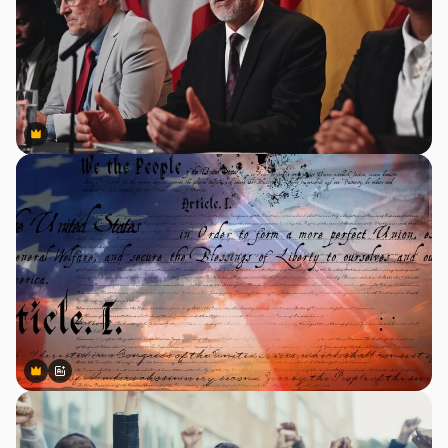
Premium
Premium
Premium
Premium
Generiert von KI