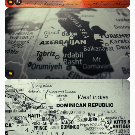
Premium
Premium
Generiert von KI
Premium
Premium