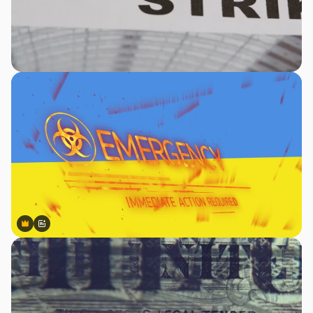
Premium
Premium
Generiert von KI