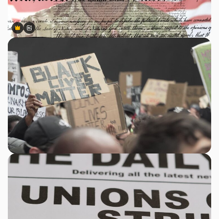
Premium
Premium
Generiert von KI