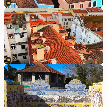
Premium
Premium
Premium
Premium