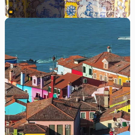
Premium
Premium