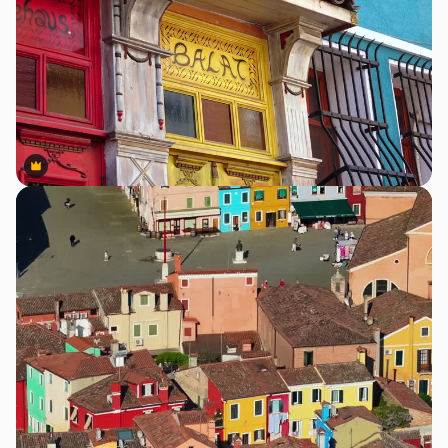
Premium
Premium