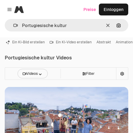
Magnific
Preise
Einloggen
Close menu
Löschen
Nach B
Ein KI-Bild erstellen
Ein KI-Video erstellen
Abstrakt
Animation
Portugiesische kultur Videos
Videos
Filter