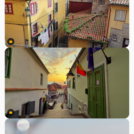
Premium
Premium
Premium
Premium