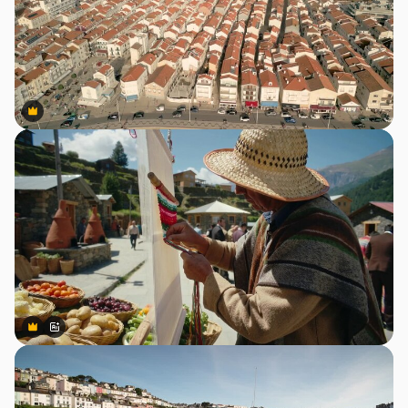
Premium
Premium
Premium
Premium
Generiert von KI