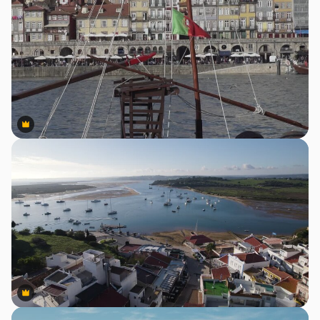
Premium
Premium
Premium
Premium