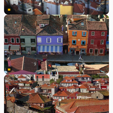
Premium
Premium
Premium
Premium