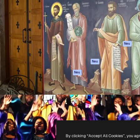
attform, um deine beste
Spaces
Academy
klichen. Mehr als 1 Million
KI-Assistent
Dokumentation
er Kreativen, Unternehmen,
KI-Bildgenerator
Support
Studios.
KI-Videogenerator
AGB
KI-
Datenschutzerkl
Stimmengenerator
Originale
Neu
Stock-Inhalte
Cookie-Richtlinie
MCP für
Vertrauenszentr
Neu
Claude/ChatGPT
Partner
Agenten
Neu
Unternehmen
API
Mobile App
Alle Magnific-Tools
-
2026
Freepik Company S.L.U.
Alle Rechte vorbehalten
.
By clicking “Accept All Cookies”, you ag