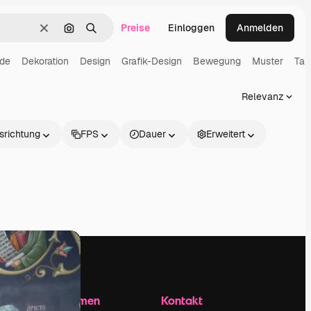
Preise
Einloggen
Anmelden
Löschen
Nach Bild suchen
Suchen
nde
Dekoration
Design
Grafik-Design
Bewegung
Muster
Tap
Relevanz
srichtung
FPS
Dauer
Erweitert
Unternehmen
Kontakt