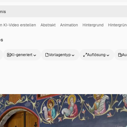
in KI-Video erstellen
Abstrakt
Animation
Hintergrund
Hintergrü
os
KI-generiert
Vorlagentyp
Auflösung
Au
Produkte
Loslegen