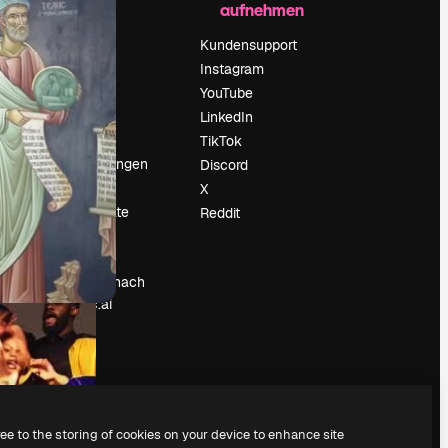
aufnehmen
Preise
Über uns
Kundensupport
Reviews
Instagram
Karriere
YouTube
ärung
Suchtrends
LinkedIn
Blog
TikTok
Veranstaltungen
Discord
um
Slidesgo
X
Deine Inhalte
Reddit
verkaufen
Pressesaal
Suchst du nach
magnific.ai
ree to the storing of cookies on your device to enhance site