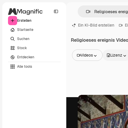
Erstellen
Ein KI-Bild erstellen
E
Startseite
Suchen
Religioeses ereignis Vide
Stock
Videos
Lizenz
Entdecken
Alle Bilder
Alle tools
Vektoren
Illustrationen
Fotos
PSD
Vorlagen
Mockups
Videos
Filmmaterial
Motion Graphics
Videovorlagen
Icons
3D-Modelle
Schriftarten