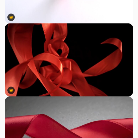
Premium
Premium
Premium
Premium