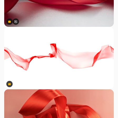
Premium
Premium
Generiert von KI
Premium
Premium