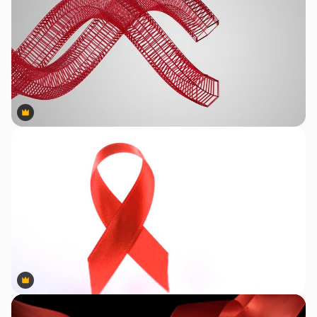
Premium
Premium
Premium
Premium