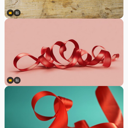
Premium
Premium
Generiert von KI
Premium
Premium
Generiert von KI