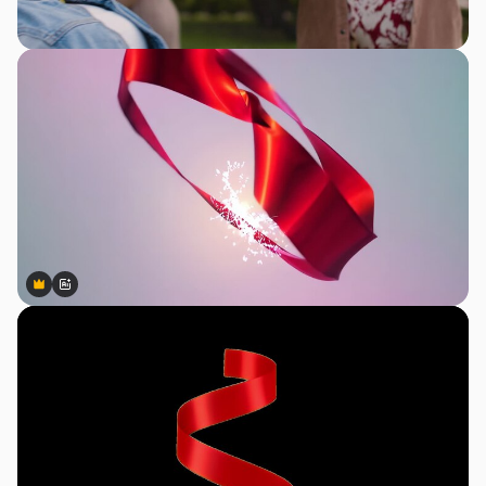
Premium
Premium
Generiert von KI