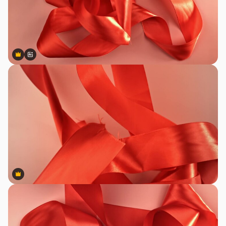
Premium
Premium
Generiert von KI
Premium
Premium