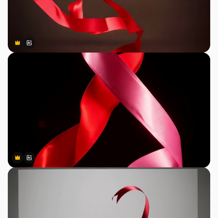
Premium
Premium
Generiert von KI
Premium
Premium
Generiert von KI