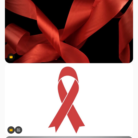
Premium
Premium
Premium
Premium
Generiert von KI