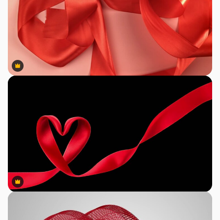
Premium
Premium
Premium
Premium