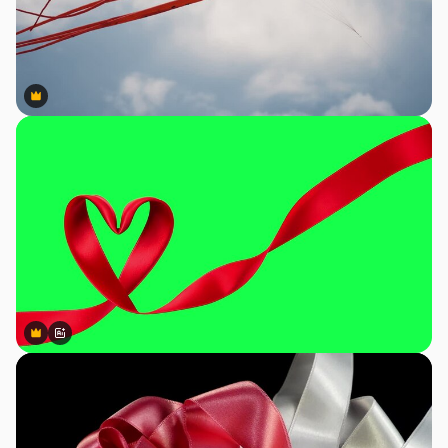
Premium
Premium
Premium
Premium
Generiert von KI