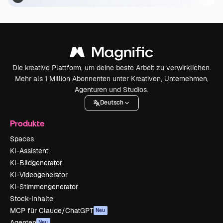
Premium
Premium
Die kreative Plattform, um deine beste Arbeit zu verwirklichen.
Mehr als 1 Million Abonnenten unter Kreativen, Unternehmen,
Agenturen und Studios.
Deutsch
Produkte
Spaces
KI-Assistent
KI-Bildgenerator
KI-Videogenerator
KI-Stimmengenerator
Stock-Inhalte
MCP für Claude/ChatGPT
Neu
Agenten
Neu