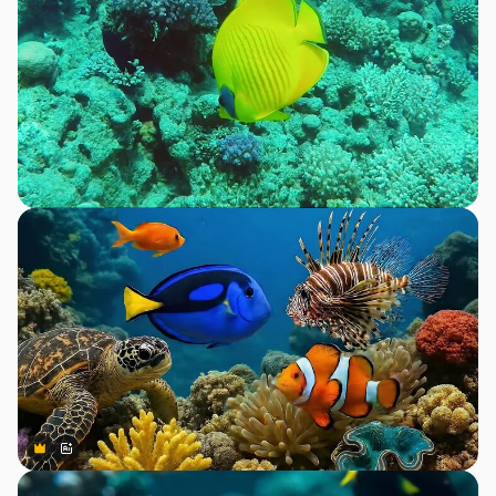
Premium
Premium
Generiert von KI