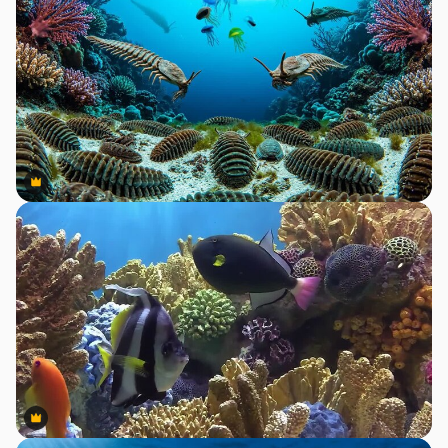
Premium
Premium
Premium
Premium