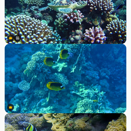
Premium
Premium
Generiert von KI
Premium
Premium