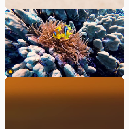
Premium
Premium