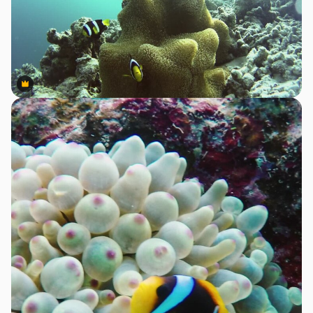
Premium
Premium