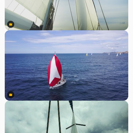
Premium
Premium
Premium
Premium