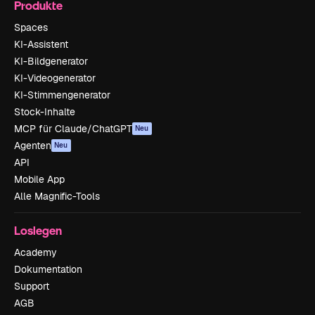
Produkte
Spaces
KI-Assistent
KI-Bildgenerator
KI-Videogenerator
KI-Stimmengenerator
Stock-Inhalte
MCP für Claude/ChatGPT
Neu
Agenten
Neu
API
Mobile App
Alle Magnific-Tools
Loslegen
Academy
Dokumentation
Support
AGB