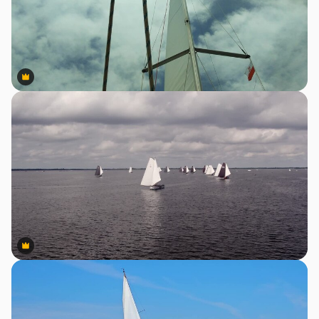
Premium
Premium
Premium
Premium