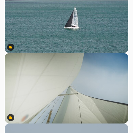
Premium
Premium
Premium
Premium