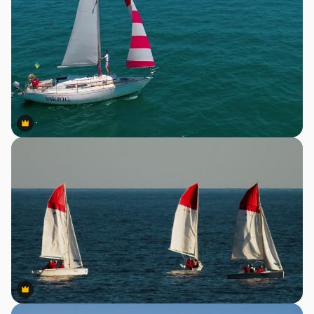
Premium
Premium
Premium
Premium