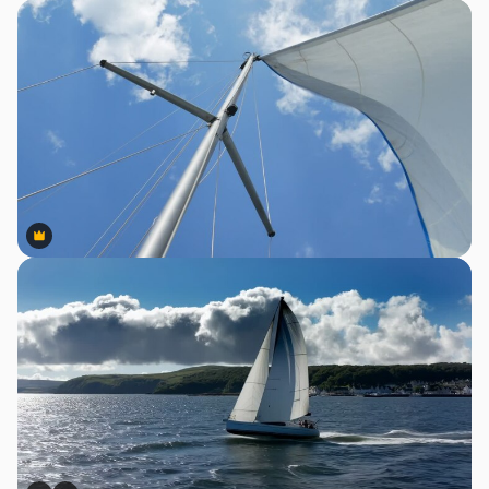
Premium
Premium