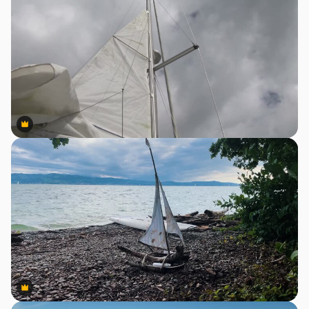
Premium
Premium
Premium
Premium