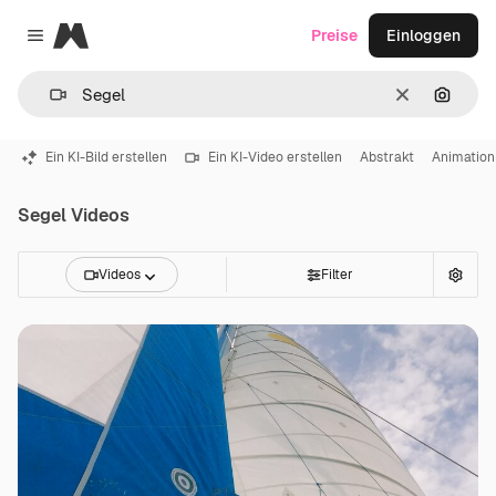
Magnific
Preise
Einloggen
Close menu
Löschen
Nach B
Ein KI-Bild erstellen
Ein KI-Video erstellen
Abstrakt
Animation
Segel Videos
Videos
Filter