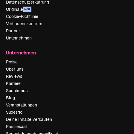
Datenschutzerklärung
Originale
Neu
Cookie-Richtlinie
Vertrauenszentrum
Partner
Unternehmen
Unternehmen
Preise
Über uns
Reviews
Karriere
Suchtrends
Blog
Veranstaltungen
Slidesgo
Deine Inhalte verkaufen
Pressesaal
Suchst du nach magnific.ai