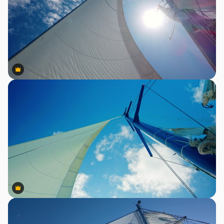
Premium
Premium
Premium
Premium