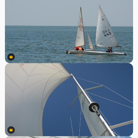
Premium
Premium
Premium
Premium