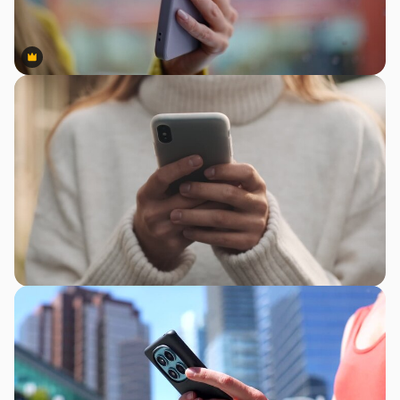
Premium
Premium