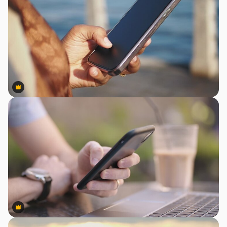
Premium
Premium
Premium
Premium