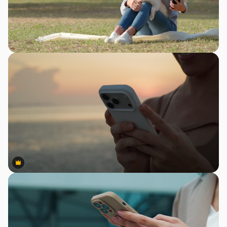
Premium
Premium