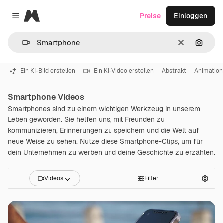
Magnific
Preise
Einloggen
Close menu
Löschen
Nach B
Ein KI-Bild erstellen
Ein KI-Video erstellen
Abstrakt
Animation
Smartphone Videos
Smartphones sind zu einem wichtigen Werkzeug in unserem
Leben geworden. Sie helfen uns, mit Freunden zu
kommunizieren, Erinnerungen zu speichern und die Welt auf
neue Weise zu sehen. Nutze diese Smartphone-Clips, um für
dein Unternehmen zu werben und deine Geschichte zu erzählen.
Videos
Filter