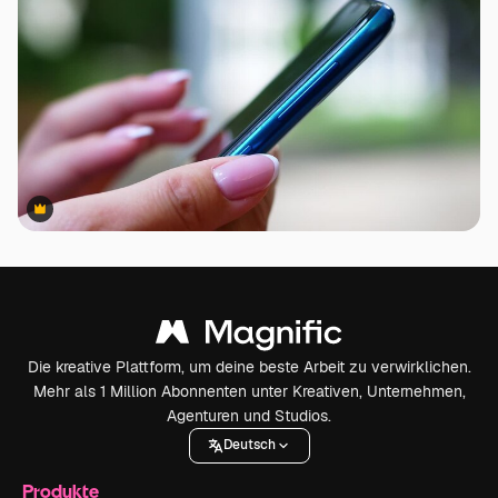
Premium
Premium
Die kreative Plattform, um deine beste Arbeit zu verwirklichen.
Mehr als 1 Million Abonnenten unter Kreativen, Unternehmen,
Agenturen und Studios.
Deutsch
Produkte