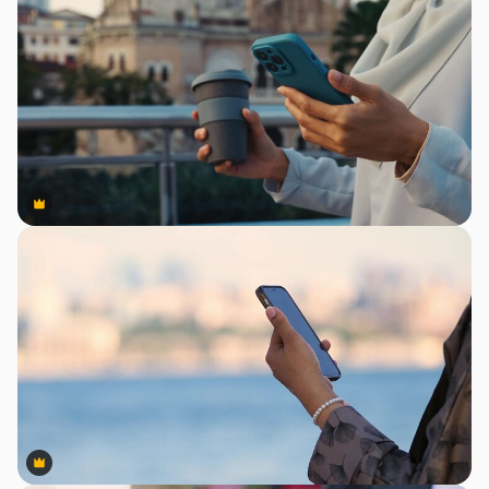
Premium
Premium
Premium
Premium