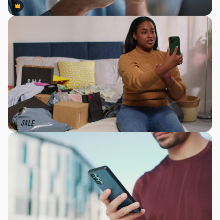
Premium
Premium