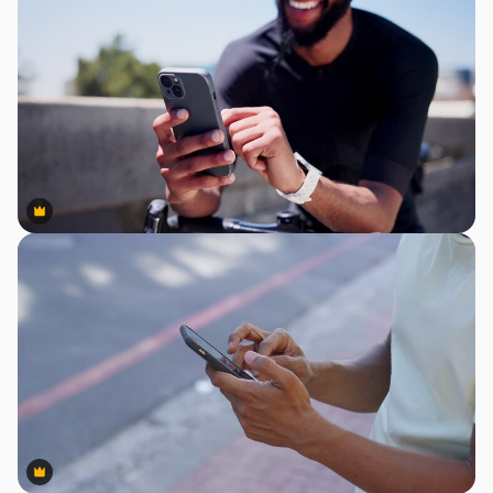
Premium
Premium
Premium
Premium