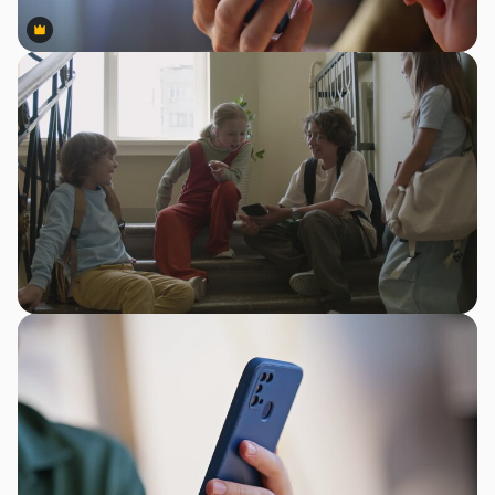
Premium
Premium