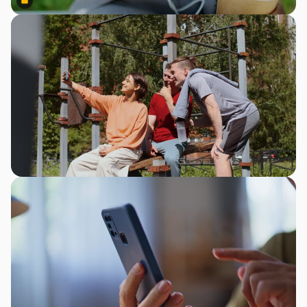
Premium
Premium