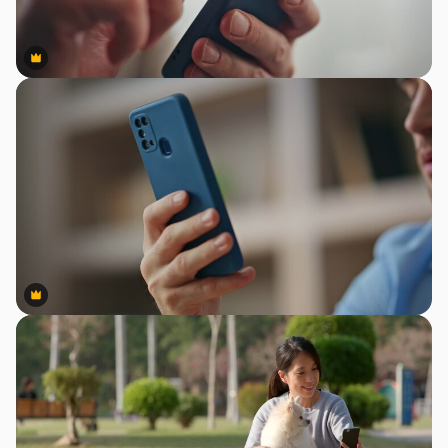
Premium
Premium
Premium
Premium