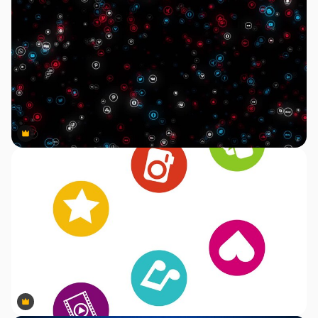
Premium
Premium
Premium
Premium