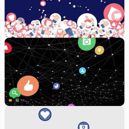
Premium
Premium
Generiert von KI