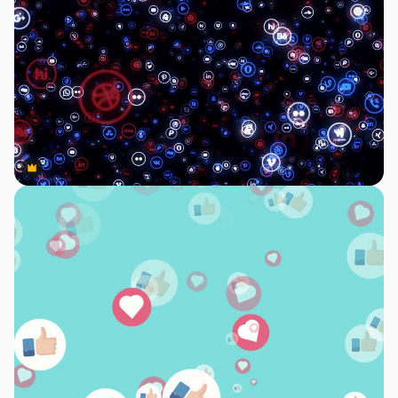
Premium
Premium