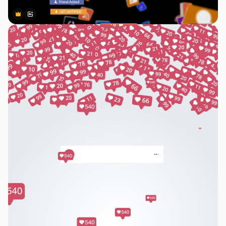
Premium
Premium
Generiert von KI