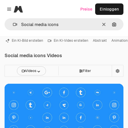
Magnific
Preise
Einloggen
Close menu
Löschen
Nach B
Ein KI-Bild erstellen
Ein KI-Video erstellen
Abstrakt
Animation
Social media icons Videos
Videos
Filter