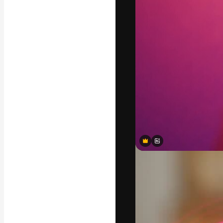
Die kreative Pl
Arbeit zu verwir
Abonnenten unt
Agenturen und 
Deutsch
Premium
Premium
Premium
Premium
Premium
Premium
Premium
Premium
Premium
Premium
Premium
Premium
Premium
Premium
Premium
Premium
Premium
Premium
Premium
Premium
Premium
Premium
Premium
Premium
Premium
Premium
Premium
Premium
Premium
Premium
Premium
Premium
Premium
Premium
Premium
Premium
Premium
Premium
Premium
Premium
Premium
Premium
Premium
Premium
Premium
Premium
Premium
Premium
Premium
Premium
Premium
Premium
Premium
Premium
Premium
Premium
Premium
Premium
Premium
Premium
Premium
Premium
Premium
Premium
Premium
Premium
Generiert von KI
Generiert von KI
Generiert von KI
Generiert von KI
Generiert von KI
Copyright © 2010