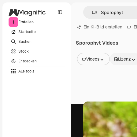
Erstellen
Ein KI-Bild erstellen
E
Startseite
Suchen
Sporophyt Videos
Stock
Videos
Lizenz
Entdecken
Alle Bilder
Alle tools
Vektoren
Illustrationen
Fotos
PSD
Vorlagen
Mockups
Videos
Filmmaterial
Motion Graphics
Videovorlagen
Icons
3D-Modelle
Schriftarten