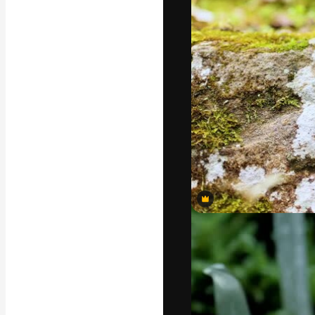
Die kreative Pl
Arbeit zu verwir
Abonnenten unt
Agenturen und 
Deutsch
Premium
Premium
Premium
Premium
Premium
Premium
Premium
Premium
Premium
Premium
Premium
Premium
Premium
Premium
Premium
Premium
Premium
Premium
Premium
Premium
Premium
Premium
Premium
Premium
Premium
Premium
Premium
Premium
Premium
Premium
Premium
Premium
Premium
Premium
Premium
Premium
Premium
Premium
Premium
Premium
Premium
Premium
Premium
Premium
Premium
Premium
Premium
Premium
Premium
Premium
Premium
Premium
Premium
Premium
Premium
Premium
Premium
Premium
Premium
Premium
Premium
Premium
Premium
Premium
Premium
Premium
Premium
Premium
Premium
Premium
Premium
Premium
Premium
Premium
Premium
Premium
Premium
Premium
Premium
Premium
Premium
Premium
Premium
Premium
Premium
Premium
Premium
Premium
Premium
Premium
Premium
Premium
Premium
Premium
Premium
Premium
Generiert von KI
Generiert von KI
Generiert von KI
Generiert von KI
Generiert von KI
Generiert von KI
Generiert von KI
Generiert von KI
Generiert von KI
Generiert von KI
Generiert von KI
Generiert von KI
Generiert von KI
Generiert von KI
Copyright © 2010