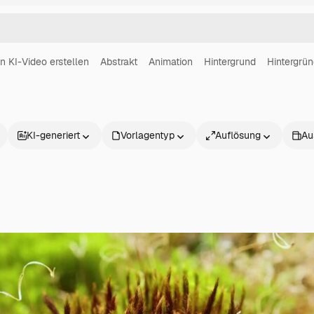
in KI-Video erstellen
Abstrakt
Animation
Hintergrund
Hintergrü
KI-generiert
Vorlagentyp
Auflösung
Au
Produkte
Loslegen