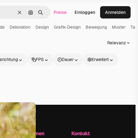
Preise
Einloggen
Anmelden
Löschen
Nach Bild suchen
Suchen
nde
Dekoration
Design
Grafik-Design
Bewegung
Muster
Tap
Relevanz
srichtung
FPS
Dauer
Erweitert
Unternehmen
Kontakt