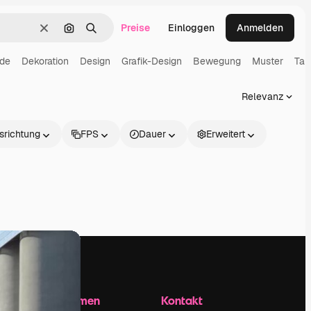
Preise
Einloggen
Anmelden
Löschen
Nach Bild suchen
Suchen
nde
Dekoration
Design
Grafik-Design
Bewegung
Muster
Tap
Relevanz
srichtung
FPS
Dauer
Erweitert
Unternehmen
Kontakt