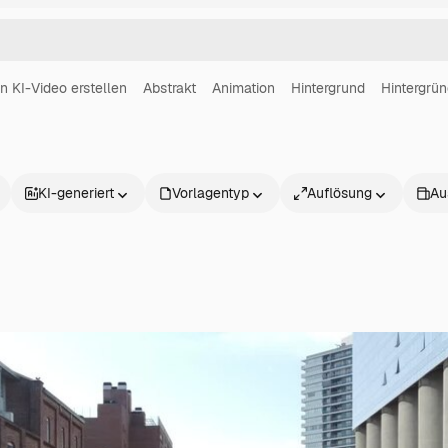
in KI-Video erstellen
Abstrakt
Animation
Hintergrund
Hintergrü
KI-generiert
Vorlagentyp
Auflösung
Au
Produkte
Loslegen