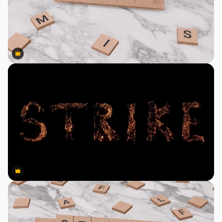
Premium
Premium
Premium
Premium