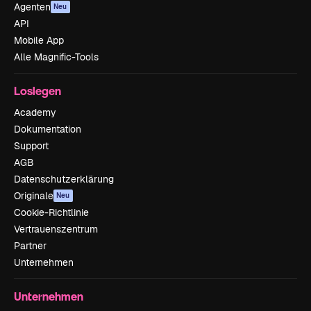
Agenten
Neu
API
Mobile App
Alle Magnific-Tools
Loslegen
Academy
Dokumentation
Support
AGB
Datenschutzerklärung
Originale
Neu
Cookie-Richtlinie
Vertrauenszentrum
Partner
Unternehmen
Unternehmen