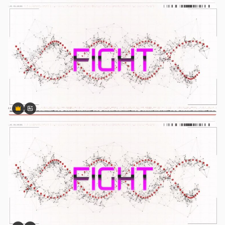
Premium
Premium
Generiert von KI