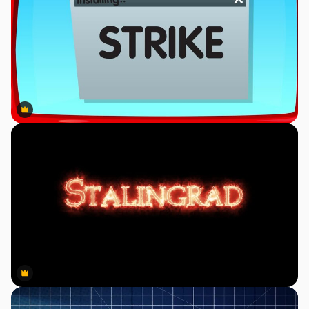
Premium
Premium
Premium
Premium