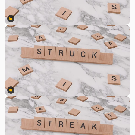
Premium
Premium
Premium
Premium