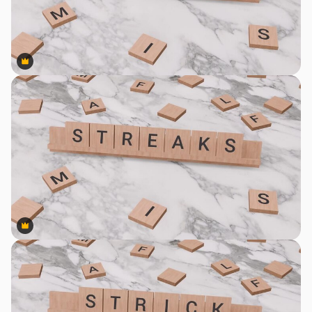
Premium
Premium
Premium
Premium