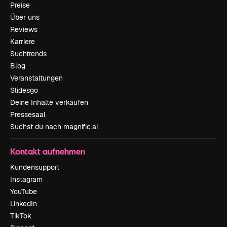
Preise
Über uns
Reviews
Karriere
Suchtrends
Blog
Veranstaltungen
Slidesgo
Deine Inhalte verkaufen
Pressesaal
Suchst du nach magnific.ai
Kontakt aufnehmen
Kundensupport
Instagram
YouTube
LinkedIn
TikTok