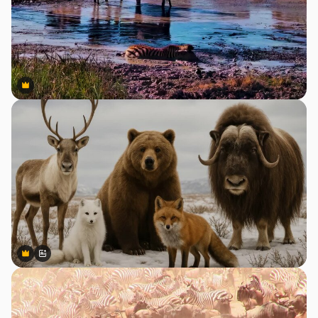
Premium
Premium
Premium
Premium
Generiert von KI