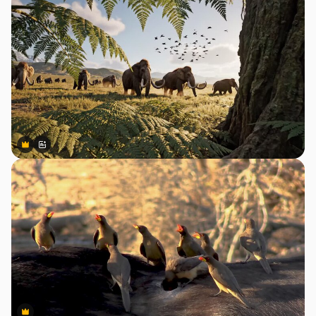
Premium
Premium
Generiert von KI