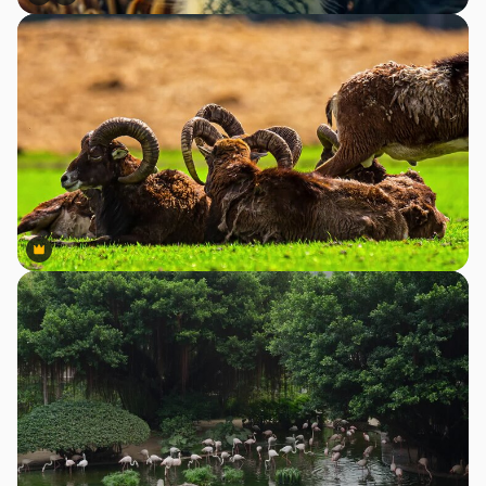
Premium
Premium