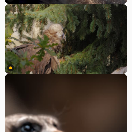
Premium
Premium
Premium
Premium