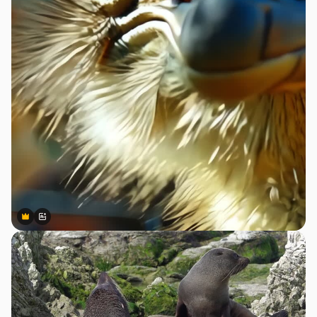
Premium
Premium
Generiert von KI