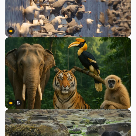
Premium
Premium
Premium
Premium
Generiert von KI