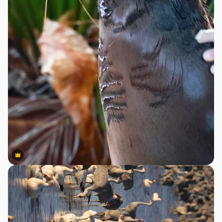
Premium
Premium