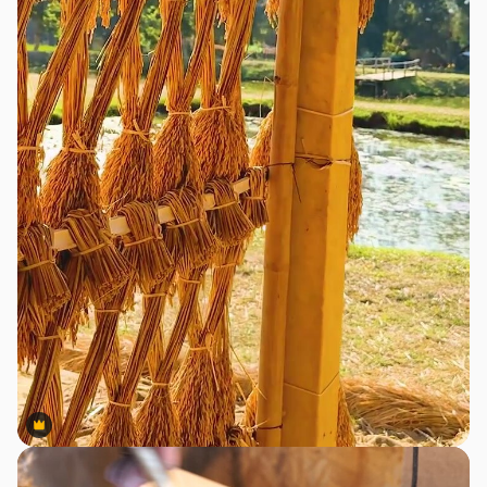
Premium
Premium