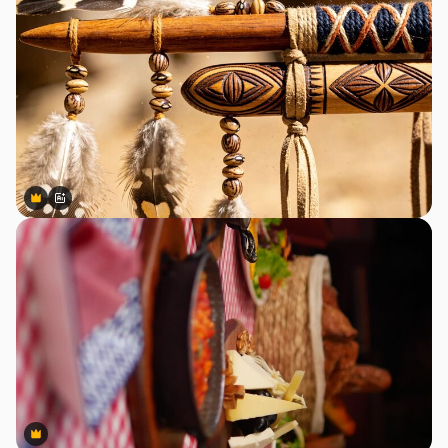
Premium
Premium
Generiert von KI
Premium
Premium