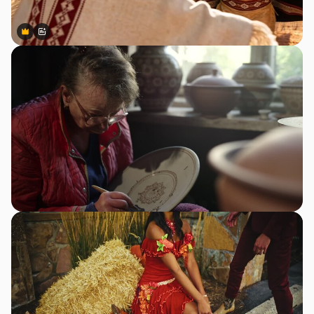
Premium
Premium
Generiert von KI