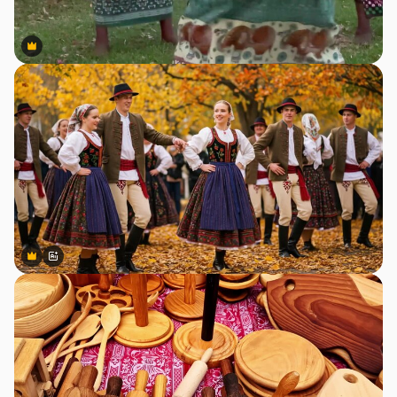
Premium
Premium
Premium
Premium
Generiert von KI