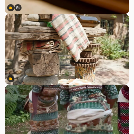
Premium
Premium
Generiert von KI
Premium
Premium