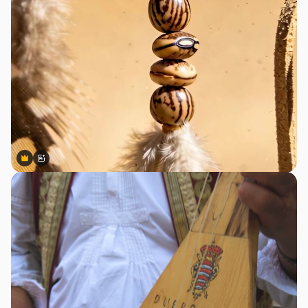
Premium
Premium
Generiert von KI