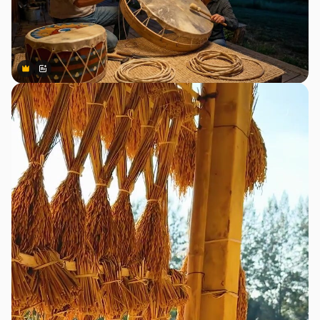
Premium
Premium
Generiert von KI