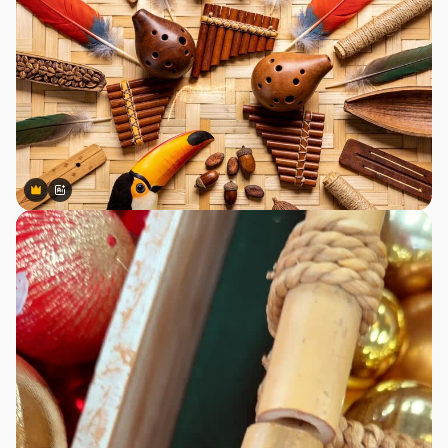
Premium
Premium
Generiert von KI