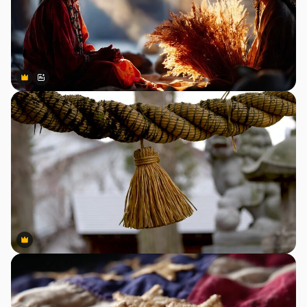
Premium
Premium
Generiert von KI
Premium
Premium