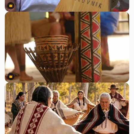
Premium
Premium
Premium
Premium