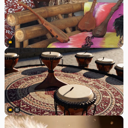
Premium
Premium
Premium
Premium
Generiert von KI