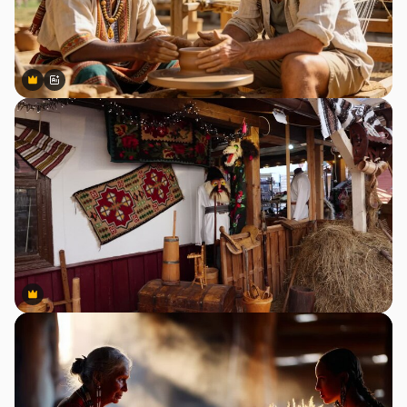
Premium
Premium
Generiert von KI
Premium
Premium