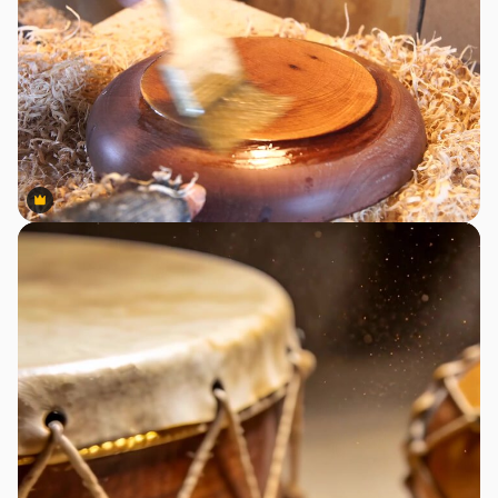
Premium
Premium