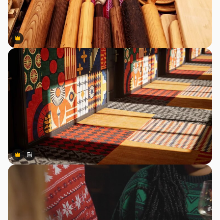
Premium
Premium
Premium
Premium
Generiert von KI