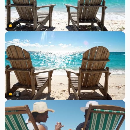
Premium
Premium
Generiert von KI
Premium
Premium
Generiert von KI