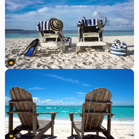
Premium
Premium
Premium
Premium
Generiert von KI