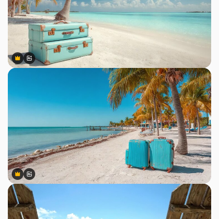
Premium
Premium
Generiert von KI
Premium
Premium
Generiert von KI