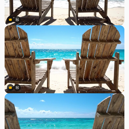
Premium
Premium
Generiert von KI
Premium
Premium
Generiert von KI