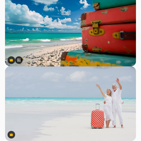
Premium
Premium
Generiert von KI
Premium
Premium