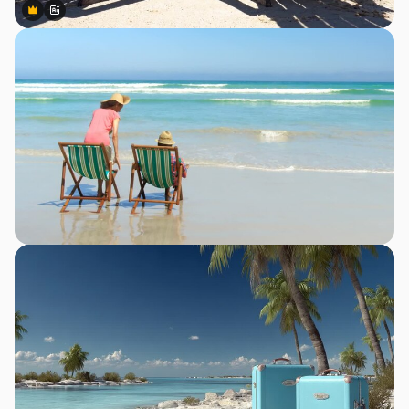
Premium
Premium
Generiert von KI