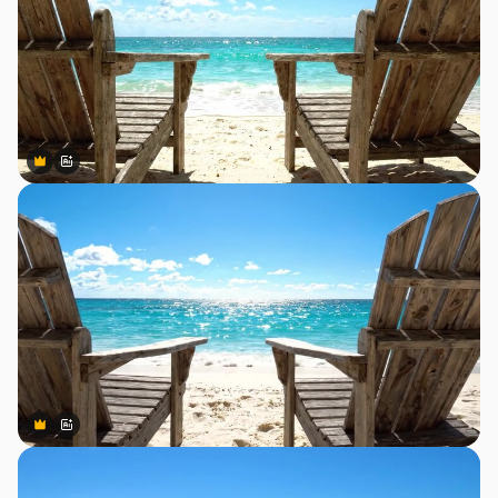
Premium
Premium
Generiert von KI
Premium
Premium
Generiert von KI