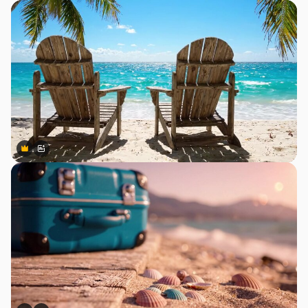
Premium
Premium
Generiert von KI