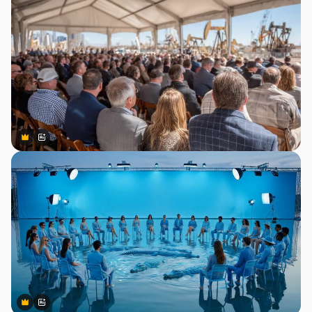
Premium
Premium
Generiert von KI
Premium
Premium
Generiert von KI