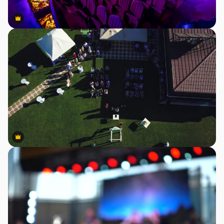
Premium
Premium
Premium
Premium