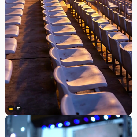
Premium
Premium
Generiert von KI