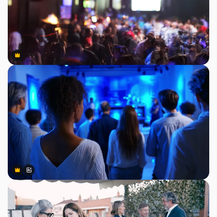
Premium
Premium
Premium
Premium
Generiert von KI