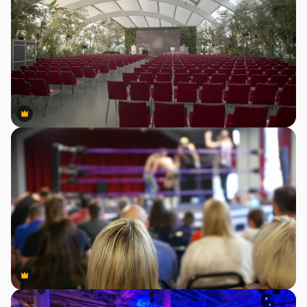
Premium
Premium
Premium
Premium