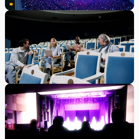
Premium
Premium