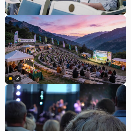
Premium
Premium
Generiert von KI