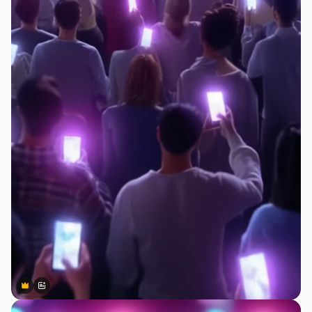
Premium
Premium
Generiert von KI