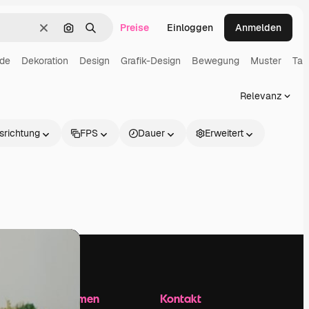
Preise
Einloggen
Anmelden
Löschen
Nach Bild suchen
Suchen
nde
Dekoration
Design
Grafik-Design
Bewegung
Muster
Tap
Relevanz
srichtung
FPS
Dauer
Erweitert
Unternehmen
Kontakt