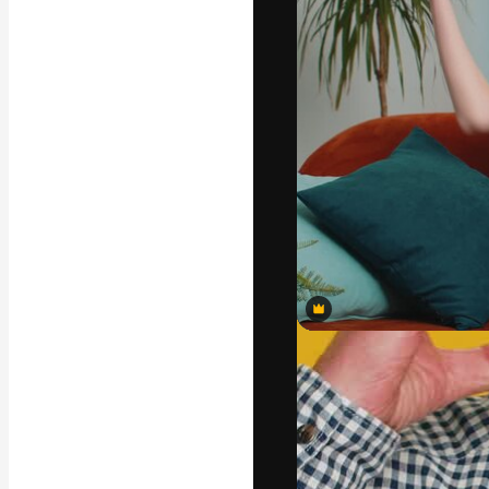
Die kreative Pl
Arbeit zu verwir
Abonnenten unt
Agenturen und 
Deutsch
Premium
Premium
Premium
Premium
Premium
Premium
Premium
Premium
Premium
Premium
Premium
Premium
Premium
Premium
Premium
Premium
Premium
Premium
Premium
Premium
Premium
Premium
Premium
Premium
Premium
Premium
Premium
Premium
Premium
Premium
Premium
Premium
Premium
Premium
Premium
Premium
Premium
Premium
Premium
Premium
Premium
Premium
Premium
Premium
Premium
Premium
Premium
Premium
Premium
Premium
Premium
Premium
Premium
Premium
Premium
Premium
Premium
Premium
Premium
Premium
Premium
Premium
Premium
Premium
Premium
Premium
Premium
Premium
Premium
Premium
Premium
Premium
Premium
Premium
Premium
Premium
Premium
Premium
Premium
Premium
Premium
Premium
Premium
Premium
Premium
Premium
Generiert von KI
Generiert von KI
Generiert von KI
Generiert von KI
Generiert von KI
Generiert von KI
Copyright © 2010