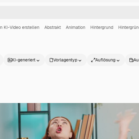
in KI-Video erstellen
Abstrakt
Animation
Hintergrund
Hintergrü
KI-generiert
Vorlagentyp
Auflösung
Au
Produkte
Loslegen