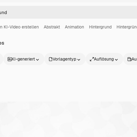
in KI-Video erstellen
Abstrakt
Animation
Hintergrund
Hintergrü
os
KI-generiert
Vorlagentyp
Auflösung
Au
Produkte
Loslegen