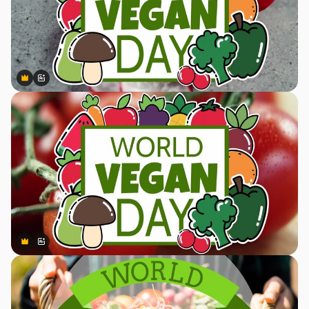
Premium
Premium
Generiert von KI
Premium
Premium
Generiert von KI