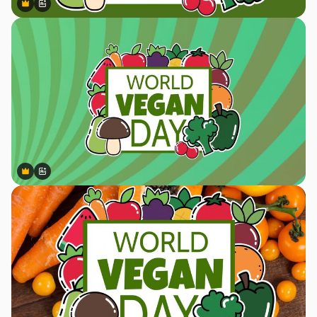
Premium
Premium
Generiert von KI
Premium
Premium
Generiert von KI