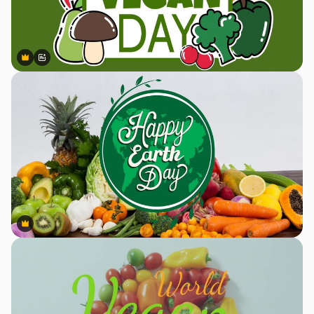
Premium
Premium
Generiert von KI
Premium
Premium