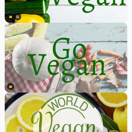
Premium
Premium
Generiert von KI
Premium
Premium