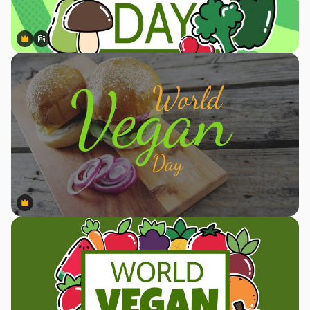
Premium
Premium
Generiert von KI
Premium
Premium