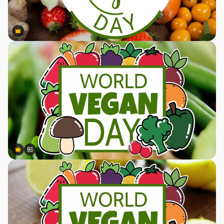
Premium
Premium
Premium
Premium
Generiert von KI