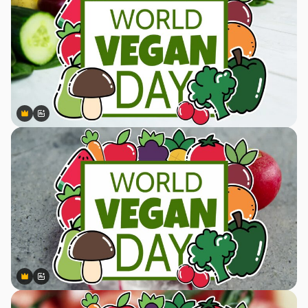
Premium
Premium
Generiert von KI
Premium
Premium
Generiert von KI