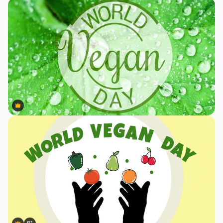
Premium
Premium