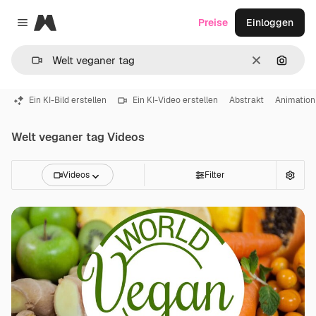
Magnific
Preise
Einloggen
Close menu
Löschen
Nach B
Ein KI-Bild erstellen
Ein KI-Video erstellen
Abstrakt
Animation
Welt veganer tag Videos
Videos
Filter