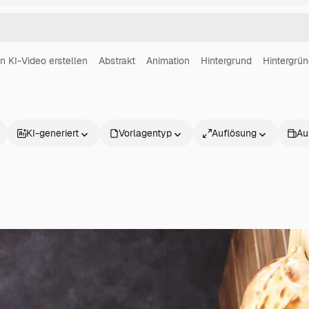
in KI-Video erstellen
Abstrakt
Animation
Hintergrund
Hintergrü
KI-generiert
Vorlagentyp
Auflösung
Au
Produkte
Loslegen