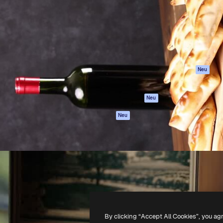
attform, um deine beste
Spaces
Academy
klichen. Mehr als 1 Million
KI-Assistent
Dokumentation
er Kreativen, Unternehmen,
KI-Bildgenerator
Support
Studios.
KI-Videogenerator
AGB
KI-
Datenschutzerkl
Stimmengenerator
Originale
Neu
Stock-Inhalte
Cookie-Richtlinie
MCP für
Vertrauenszentr
Neu
Claude/ChatGPT
Partner
Agenten
Neu
Unternehmen
API
Mobile App
Alle Magnific-Tools
-
2026
Freepik Company S.L.U.
Alle Rechte vorbehalten
.
By clicking “Accept All Cookies”, you ag