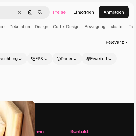
Preise
Einloggen
Anmelden
Löschen
Nach Bild suchen
Suchen
nde
Dekoration
Design
Grafik-Design
Bewegung
Muster
Tap
Relevanz
srichtung
FPS
Dauer
Erweitert
Unternehmen
Kontakt