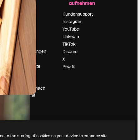
aufnehmen
Preise
Über uns
Kundensupport
Reviews
Instagram
Karriere
YouTube
ärung
Suchtrends
LinkedIn
Blog
TikTok
Veranstaltungen
Discord
um
Slidesgo
X
Deine Inhalte
Reddit
verkaufen
Pressesaal
Suchst du nach
magnific.ai
ree to the storing of cookies on your device to enhance site