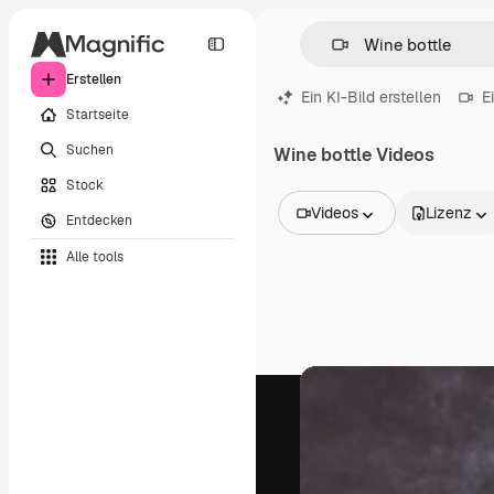
Erstellen
Ein KI-Bild erstellen
E
Startseite
Suchen
Wine bottle Videos
Stock
Videos
Lizenz
Entdecken
Alle Bilder
Alle tools
Vektoren
Illustrationen
Fotos
PSD
Vorlagen
Mockups
Videos
Filmmaterial
Motion Graphics
Videovorlagen
Icons
3D-Modelle
Schriftarten