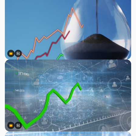
Premium
Premium
Generiert von KI
Premium
Premium
Generiert von KI