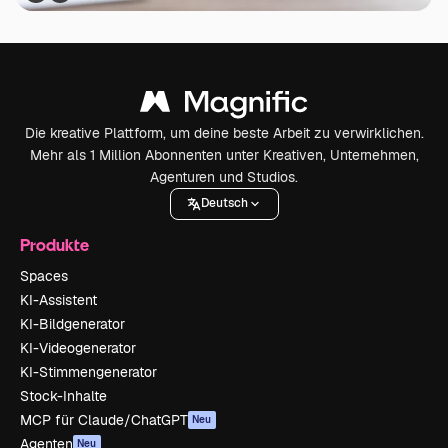
Die kreative Plattform, um deine beste Arbeit zu verwirklichen.
Mehr als 1 Million Abonnenten unter Kreativen, Unternehmen,
Agenturen und Studios.
Deutsch
Produkte
Spaces
KI-Assistent
KI-Bildgenerator
KI-Videogenerator
KI-Stimmengenerator
Stock-Inhalte
MCP für Claude/ChatGPT
Neu
Agenten
Neu