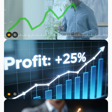
Premium
Premium
Generiert von KI
Premium
Premium
Generiert von KI