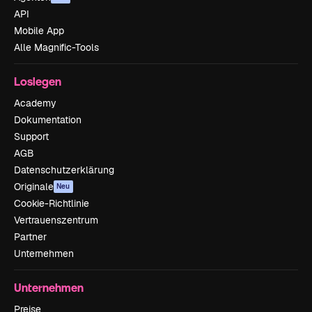
API
Mobile App
Alle Magnific-Tools
Loslegen
Academy
Dokumentation
Support
AGB
Datenschutzerklärung
Originale
Neu
Cookie-Richtlinie
Vertrauenszentrum
Partner
Unternehmen
Unternehmen
Preise