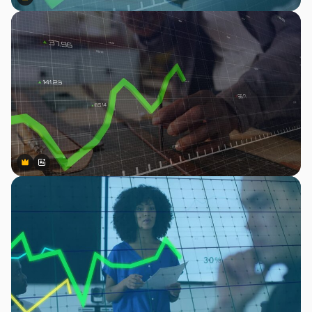
Premium
Premium
Premium
Premium
Generiert von KI