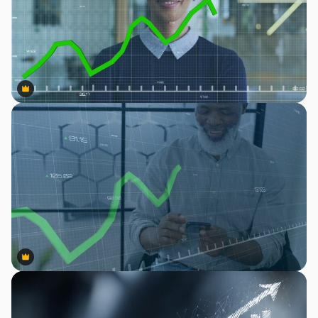
Premium
Premium
Premium
Premium