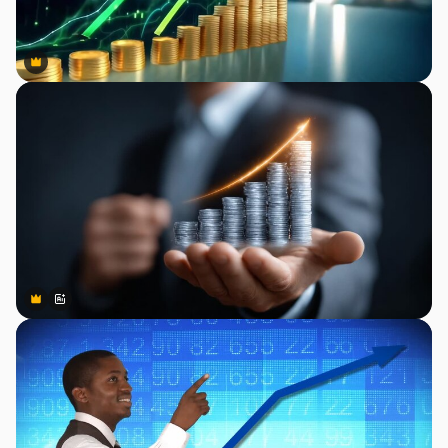
Premium
Premium
Premium
Premium
Generiert von KI