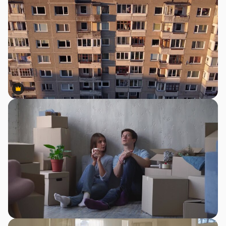
Premium
Premium