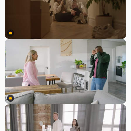
Premium
Premium
Premium
Premium