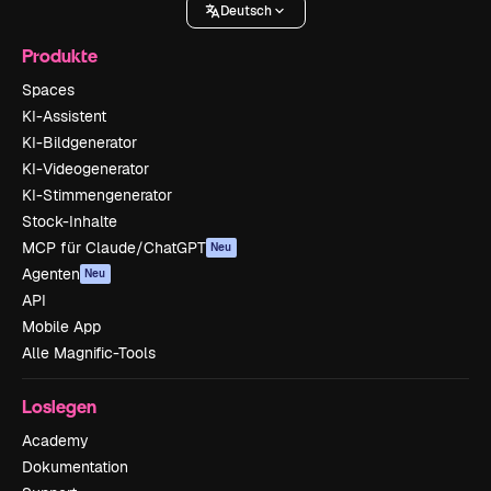
Deutsch
Produkte
Spaces
KI-Assistent
KI-Bildgenerator
KI-Videogenerator
KI-Stimmengenerator
Stock-Inhalte
MCP für Claude/ChatGPT
Neu
Agenten
Neu
API
Mobile App
Alle Magnific-Tools
Loslegen
Academy
Dokumentation