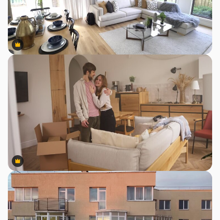
Premium
Premium
Premium
Premium