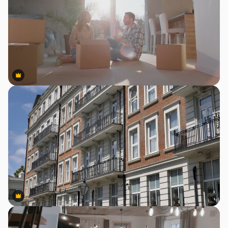
Premium
Premium
Premium
Premium