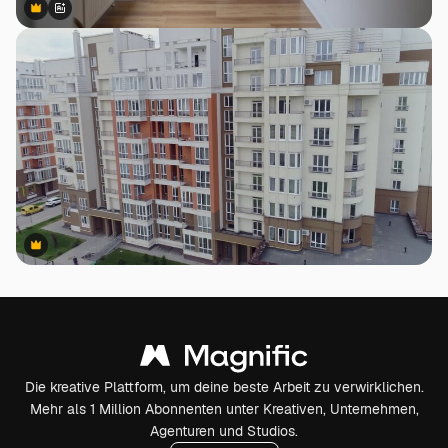
Premium
Premium
Generiert von KI
Premium
Premium
Die kreative Plattform, um deine beste Arbeit zu verwirklichen.
Mehr als 1 Million Abonnenten unter Kreativen, Unternehmen,
Agenturen und Studios.