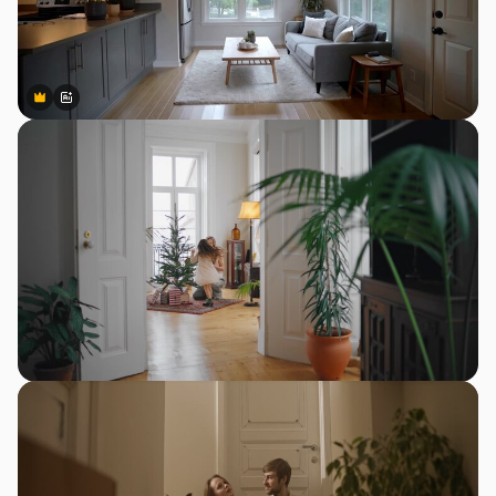
Premium
Premium
Generiert von KI