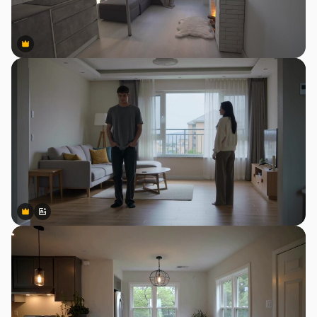
Premium
Premium
Premium
Premium
Generiert von KI