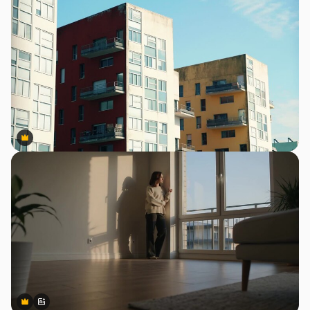
Premium
Premium
Premium
Premium
Generiert von KI