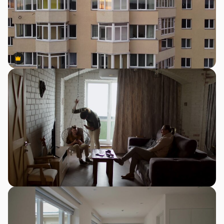
Premium
Premium